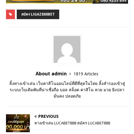
สมัคร LIGAZ888BET
About admin
1819 Articles
ลิ้งทางเข้าเล่น เว็บคาสิโนออนไลน์ที่ดีที่สุดในไทย ลิ้งสำรองเข้าสู่
ระบบเว็บเดิมพันที่น่าเชื่อถือ บอล สล็อต คาสิโน หวย มวย ยิงปลา
มั่นคง ปลอดภัย
PREVIOUS
ทางเข้าเล่น LUCABET888 สมัคร LUCABET888