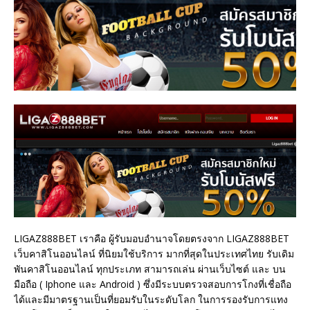
LIGAZ888BET เราคือ ผู้รับมอบอำนาจโดยตรงจาก LIGAZ888BET
เว็บคาสิโนออนไลน์ ที่นิยมใช้บริการ มากที่สุดในประเทศไทย รับเดิม
พันคาสิโนออนไลน์ ทุกประเภท สามารถเล่น ผ่านเว็บไซต์ และ บน
มือถือ ( Iphone และ Android ) ซึ่งมีระบบตรวจสอบการโกงที่เชื่อถือ
ได้และมีมาตรฐานเป็นที่ยอมรับในระดับโลก ในการรองรับการแทง