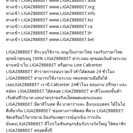
ทางเข้า LIGAZ888BET www.LIGAZ888BET.asia
ทางเข้า LIGAZ888BET www.LIGAZ888BET.org
ทางเข้า LIGAZ888BET www.LIGAZ888BET.info
ทางเข้า LIGAZ888BET www.LIGAZ888BET.biz
ทางเข้า LIGAZ888BET www.LIGAZ888BET.ca
ทางเข้า LIGAZ888BET www.LIGAZ888BET.th
ทางเข้า LIGAZ888BET www.LIGAZ888BET.bet
LIGAZ888BET มีระบบใช้งาน เมนูเป็นภาษาไทย รองรับภาษาไทย
ทุกหน้าทุกเมนู 100% LIGAZ888BET ฝาก-ถอน ทุกยอดเงินด้วยระบบ
ผ่านหน้าเว็บ LIGAZ888BET หรือผ่าน Line Callcenter
LIGAZ888BET ทำรายการถอนรวดเร็วทำได้ตลอด 24 ชั่วโมง
LIGAZ888BET สามารถใช้งานระบบ กดแทงผ่านมือถือได้
เลยLIGAZ888BET เรามี Callcenter 24ชั่วโมง สอบถาม ปรึกษา และ
สมัคร LIGAZ888BET ได้ตลอด LIGAZ888BET คาสิโนแทงขั้นต่ำ
เริ่มต้นที่10บาท แทงง่ายๆจ่ายจริงแจ็คพอตแตกแน่นอน
LIGAZ888BET มีคาสิโนสด ทั้ง บาคาร่าและ อื่นๆแบบสดๆ ได้ในไอ
ดีเดียวกัน LIGAZ888BET ช่องทางการติดต่อ ที่ทาง LIGAZ888BET
จัดเตรียมไว้มากมาย ป้องกันเหตุการณ์ฉุกเฉิน การเงิน
มั่นคงLIGAZ888BET มีโปรโมชั่นสนุกๆลุ้นรับรางวัลใหญ่ ให้สมาชิก
LIGAZ888BET ตลอดทั้งปี