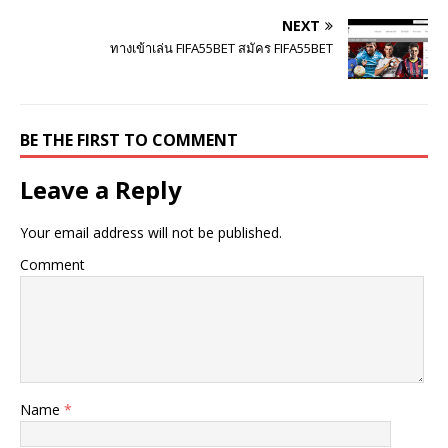
NEXT
ทางเข้าเล่น FIFA55BET สมัคร FIFA55BET
BE THE FIRST TO COMMENT
Leave a Reply
Your email address will not be published.
Comment
Name
*