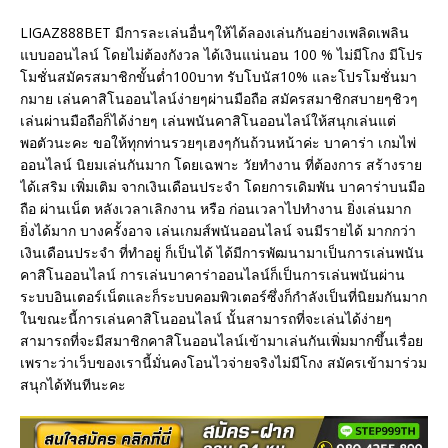
LIGAZ888BET มีการละเล่นอื่นๆให้ได้ลองเล่นกันอย่างเพลิดเพลิน
แบบออนไลน์ โดยไม่ต้องกังวล ได้เงินแน่นอน 100 % ไม่มีโกง มีโปร
โมชั่นสมัครสมาชิกขั้นต่ำ100บาท รับโบนัส10% และโปรโมชั่นมา
กมาย เล่นคาสิโนออนไลน์ง่ายๆผ่านมือถือ สมัครสมาชิกสบายๆชิวๆ
เล่นผ่านมือถือก็ได้ง่ายๆ เล่นพนันคาสิโนออนไลน์ให้สนุกเล่นแต่
พอตัวนะคะ ขอให้ทุกท่านรวยๆเฮงๆกันถ้วนหน้าค่ะ บาคาร่า เกมไพ่
ออนไลน์ นิยมเล่นกันมาก โดยเฉพาะ วัยทำงาน ที่ต้องการ สร้างราย
ได้เสริม เพิ่มเติม จากเงินเดือนประจำ โดยการเดิมพัน บาคาร่าบนมือ
ถือ ผ่านเน็ต หลังเวลาเลิกงาน หรือ ก่อนเวลาไปทำงาน ยิ่งเล่นมาก
ยิ่งได้มาก บางครั้งอาจ เล่นเกมส์พนันออนไลน์ จนมีรายได้ มากกว่า
เงินเดือนประจำ ที่ทำอยู่ ก็เป็นได้ ได้มีการพัฒนามาเป็นการเล่นพนัน
คาสิโนออนไลน์ การเล่นบาคาร่าออนไลน์ก็เป็นการเล่นพนันผ่าน
ระบบอินเตอร์เน็ตและก็ระบบคอมพิวเตอร์ซึ่งก็กำลังเป็นที่นิยมกันมาก
ในขณะนี้การเล่นคาสิโนออนไลน์ นั้นสามารถที่จะเล่นได้ง่ายๆ
สามารถที่จะมีสมาชิกคาสิโนออนไลน์เข้ามาเล่นกันเพิ่มมากขึ้นเรื่อย
เพราะว่าเว็บของเรานี้มั่นคงโอนไวจ่ายจริงไม่มีโกง สมัครเข้ามาร่วม
สนุกได้ทันทีนะคะ