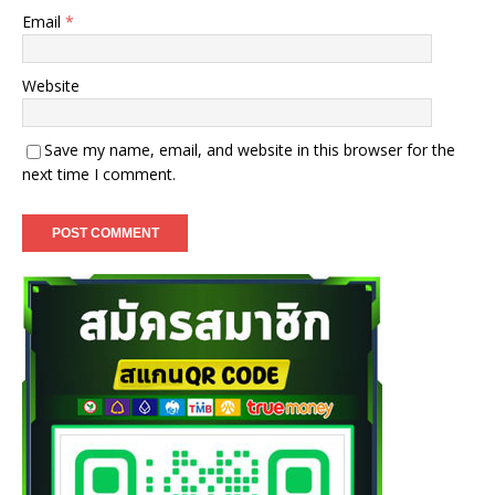
Email
*
Website
Save my name, email, and website in this browser for the
next time I comment.