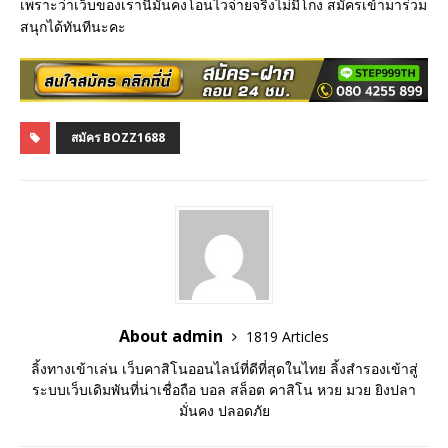
เพราะว่าเว็บของเรานี้มั่นคงโอนไวจ่ายจริงไม่มีโกง สมัครเข้ามาร่วม
สนุกได้ทันทีนะคะ
สมัคร BOZZ1688
About admin
1819 Articles
ลิ้งทางเข้าเล่น เว็บคาสิโนออนไลน์ที่ดีที่สุดในไทย ลิ้งสำรองเข้าสู่
ระบบเว็บเดิมพันที่น่าเชื่อถือ บอล สล็อต คาสิโน หวย มวย ยิงปลา
มั่นคง ปลอดภัย