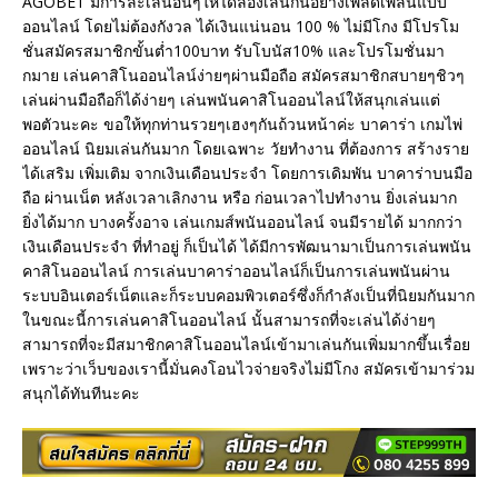
AGOBET มีการละเล่นอื่นๆให้ได้ลองเล่นกันอย่างเพลิดเพลินแบบ
ออนไลน์ โดยไม่ต้องกังวล ได้เงินแน่นอน 100 % ไม่มีโกง มีโปรโม
ชั่นสมัครสมาชิกขั้นต่ำ100บาท รับโบนัส10% และโปรโมชั่นมา
กมาย เล่นคาสิโนออนไลน์ง่ายๆผ่านมือถือ สมัครสมาชิกสบายๆชิวๆ
เล่นผ่านมือถือก็ได้ง่ายๆ เล่นพนันคาสิโนออนไลน์ให้สนุกเล่นแต่
พอตัวนะคะ ขอให้ทุกท่านรวยๆเฮงๆกันถ้วนหน้าค่ะ บาคาร่า เกมไพ่
ออนไลน์ นิยมเล่นกันมาก โดยเฉพาะ วัยทำงาน ที่ต้องการ สร้างราย
ได้เสริม เพิ่มเติม จากเงินเดือนประจำ โดยการเดิมพัน บาคาร่าบนมือ
ถือ ผ่านเน็ต หลังเวลาเลิกงาน หรือ ก่อนเวลาไปทำงาน ยิ่งเล่นมาก
ยิ่งได้มาก บางครั้งอาจ เล่นเกมส์พนันออนไลน์ จนมีรายได้ มากกว่า
เงินเดือนประจำ ที่ทำอยู่ ก็เป็นได้ ได้มีการพัฒนามาเป็นการเล่นพนัน
คาสิโนออนไลน์ การเล่นบาคาร่าออนไลน์ก็เป็นการเล่นพนันผ่าน
ระบบอินเตอร์เน็ตและก็ระบบคอมพิวเตอร์ซึ่งก็กำลังเป็นที่นิยมกันมาก
ในขณะนี้การเล่นคาสิโนออนไลน์ นั้นสามารถที่จะเล่นได้ง่ายๆ
สามารถที่จะมีสมาชิกคาสิโนออนไลน์เข้ามาเล่นกันเพิ่มมากขึ้นเรื่อย
เพราะว่าเว็บของเรานี้มั่นคงโอนไวจ่ายจริงไม่มีโกง สมัครเข้ามาร่วม
สนุกได้ทันทีนะคะ