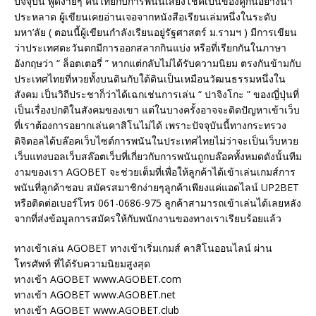
ปัจจุบัน พูดง่ายๆ คนไทยกับการพนันเสี่ยงโชคเป็นของคู่กันอย่างน่า
ประหลาด ผู้เขียนเคยอ่านเจอจากหนังสือเรียนเล่มหนึ่งในระดับ
มหา’ลัย ( ตอนนี้ผู้เขียนกำลังเรียนอยู่รัฐศาสตร์ ม.รามฯ ) มีการเขียน
ว่าประเทศตะวันตกมีการออกสลากกินแบ่ง หรือที่เรียกกันในภาษา
อังกฤษว่า “ ล็อตเตอรี่ ” หากแต่กลับไม่ได้รับความนิยม ตรงกันข้ามกับ
ประเทศไทยที่หวยทั้งบนดินกับใต้ดินเป็นเหมือนวัฒนธรรมหนึ่งใน
สังคม เป็นวิถีประชาก็ว่าได้เฉกเช่นการเล่น “ ปาจิงโกะ ” ของญี่ปุ่นที่
เป็นเรื่องปกติในสังคมของเขา แต่ในบางครั้งอาจจะติดปัญหาเข้าเว็บ
ที่เราต้องการอยากเล่นคาสิโนไม่ได้ เพราะปัจจุบันนี้ทางกระทรวง
ดิจิตอลได้บล๊อคเว็บไซต์การพนันในประเทศไทยไม่ว่าจะเป็นเว็บหวย
เว็บแทงบอลเว็บสล๊อตเว็บที่เกี่ยวกับการพนันถูกบล๊อคทั้งหมดดังนั้นทีม
งามของเรา AGOBET จะช่วยเต็มที่เพื่อให้ลูกค้าได้เข้าเล่นเกมส์การ
พนันที่ลูกค้าชอบ สมัครสมาชิกง่ายๆลูกค้าเพียงแค่แอดไลน์ UP2BET
หรือติดต่อเบอร์โทร 061-0686-975 ลูกค้าสามารถเข้าเล่นได้เลยหลัง
จากที่ส่งข้อมูลการสมัครให้กับพนักงานของทางเราเรียบร้อยแล้ว
ทางเข้าเล่น AGOBET ทางเข้าเริ่มเกมส์ คาสิโนออนไลน์ ผ่าน
โทรศัพท์ ที่ได้รับความนิยมสูงสุด
ทางเข้า AGOBET www.AGOBET.com
ทางเข้า AGOBET www.AGOBET.net
ทางเข้า AGOBET www.AGOBET.club