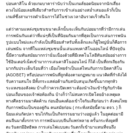
บ่อนคาสิโน ด้วยเกมบาคาร่านับว่าเป็นเกมส์ยอดนิยมจากนักเสี่ยง
ดวงไม่น้อยเลยทีเดียวสำหรับการเข้าเล่นอย่างสม่ำเสมอแล้วก็เป็น
เกมส์ซึ่งสามารถดำเนินการได้ในช่วงเวลาอันรวดเร็วทันใจ
แต่ว่าตามแหล่งชุมชนขนาดเล็กนั้นจะเห็นกันบ่อยมากที่ว่ามีการเล่น
การพนันกันแต่ว่าที่แน่ๆที่เป็นที่นิยมกันมากที่สุดเป็นการเล่นการพนัน
รูปแบบใหม่และกำลังเป็นที่นิยมสำหรับทั้งเด็กและก็ผู้ใหญ่นั่นก็คือการ
เล่นพนัน จากที่ในแหล่งชุมชนนั้นเล่นแทงคาสิโนออนไลน์ ที่ปัจจุบัน
นี้มีความทันสมัยมากกว่านั่นเนื่องด้วยที่มีเทคโนโลยีทันสมัยอย่างการ
ใช้อินเตอร์เน็ตเข้ามาการเล่นคาสิโนออนไลน์ ก็ได้ เป็นที่ถกเถียงกัน
มากกับประเด็นร้อนที่ว่า เมืองไทยจำเป็นแค่ไหนกับการเปิดคาสิโน
(AGOBET) หรือบ่อนการพนันที่ถูกต้องตามกฏหมาย แนวคิดที่กำลังได้
รับความสนใจ มีทั้งกระแสต่อต้านกับสนับสนุนเกิดขึ้นมากทุกหัว
ระแหงของสังคม บ้างก็ว่าควรเปิดเพราะต้องนำเงินเข้ารัฐกับกำจัด
บ่อนเถื่อนของเจ้าพ่อท้องถิ่น บ้างก็ว่าไม่สมควรเปิดโดยอ้างเหตุผล
ทางศีลธรรมมาคัดค้าน ก่อนอื่นคงต้องเข้าใจกันเสียก่อนว่า สังคมไทย
กับการพนันเป็นของคู่กัน คนสมัยก่อน ( กระทั่งสมัยนี้ตาม ตจว. ) ก็
นิยมเล่นกัดปลา ชนไก่กันเป็นกิจกรรมยามว่างอยู่แล้ว ในยุคต่อมามี
คนจีนมาตั้งรกราก การพนันแบบจีนก็แพร่หลาย ครั้นกระทั่งยุคที่
ตะวันตกมีอิทธิพล การเล่นไพ่แบบตะวันตกก็เข้ามาแทนที่จนถึง