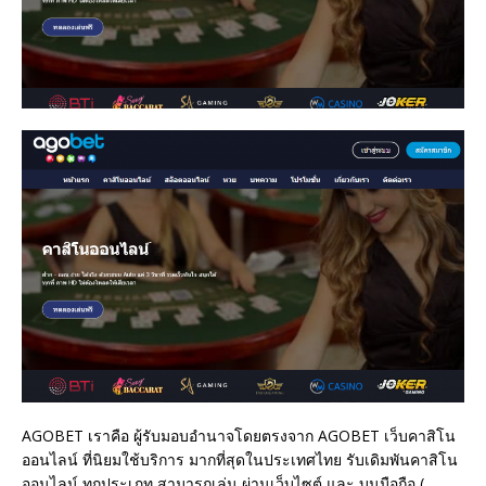
AGOBET เราคือ ผู้รับมอบอำนาจโดยตรงจาก AGOBET เว็บคาสิโน
ออนไลน์ ที่นิยมใช้บริการ มากที่สุดในประเทศไทย รับเดิมพันคาสิโน
ออนไลน์ ทุกประเภท สามารถเล่น ผ่านเว็บไซต์ และ บนมือถือ (