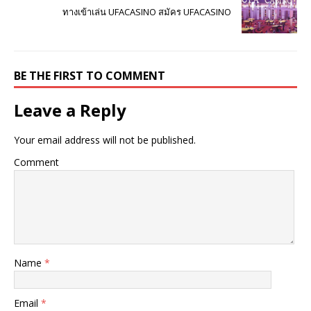
ทางเข้าเล่น UFACASINO สมัคร UFACASINO
BE THE FIRST TO COMMENT
Leave a Reply
Your email address will not be published.
Comment
Name
*
Email
*