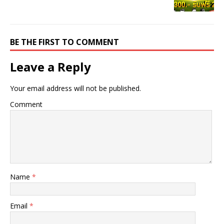
BE THE FIRST TO COMMENT
Leave a Reply
Your email address will not be published.
Comment
Name
*
Email
*