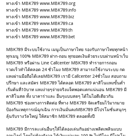
ทางเข้า MBK789 www.MBK789.org
ทางเข้า MBK789 www.MBK789.info
ทางเข้า MBK789 www.MBK789.biz
ทางเข้า MBK789 www.MBK789.ca
ทางเข้า MBK789 www.MBK789.th
ทางเข้า MBK789 www.MBK789.bet
MBK789 มีระบบใช้งาน เมนูเป็นภาษาไทย รองรับภาษาไทยทุกหน้า
ทุกเมนู 100% MBK789 ฝาก-ถอน ทุกยอดเงินด้วยระบบผ่านหน้าเว็บ
MBK789 หรือผ่าน Line Callcenter MBK789 ทำรายการถอน
รวดเร็วทำได้ตลอด 24 ชั่วโมง MBK789 สามารถใช้งานระบบ กด
แทงผ่านมือถือได้เลยMBK789 เรามี Callcenter 24ชั่วโมง สอบถาม
ปรึกษา และสมัคร MBK789 ได้ตลอด MBK789 คาสิโนแทงขั้นต่ำ
เริ่มต้นที่10บาท แทงง่ายๆจ่ายจริงแจ็คพอตแตกแน่นอน MBK789 มี
คาสิโนสด ทั้ง บาคาร่าและ อื่นๆแบบสดๆ ได้ในไอดีเดียวกัน
MBK789 ช่องทางการติดต่อ ที่ทาง MBK789 จัดเตรียมไว้มากมาย
ป้องกันเหตุการณ์ฉุกเฉิน การเงินมั่นคงMBK789 มีโปรโมชั่นสนุกๆ
ลุ้นรับรางวัลใหญ่ ให้สมาชิก MBK789 ตลอดทั้งปี
MBK789 มีการละเล่นอื่นๆให้ได้ลองเล่นกันอย่างเพลิดเพลินแบบ
ออนไลน์ โดยไม่ต้องกังวล ได้เงินแน่นอน 100 % ไม่มีโกง มีโปรโม