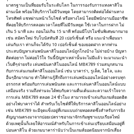
มาตรฐานเป็นที่ยอมรับในระดับโลก ในการรองรับการแทงคาสิโน
ผ่านเน็ต พร้อมให้บริการไม่มีวันหยุด โดยสามารถติดต่อได้ผ่านทาง
โทรศัพท์ แชทผ่านหน้าเว็บไซต์ หรือทางไลน์ โดยมีพนักงานมืออาชีพ
ที่คอยให้บริการตลอดเวลาโดยที่ไม่มีวันหยุด ใช้เวลาในการฝาก ไม่
เกิน 5 นาที และ ถอนไม่เกิน 15 นาที พร้อมมีโปรโมชั่นพิเศษมากมาย
เช่น สมัครใหม่ รับโบนัสทันที 20 เปอร์เซ็นต์ หรือ แนะนำเพื่อนมา
เล่นกับเรา ท่านก็จะได้รับ 10 เปอร์เซ็นต์ ของยอดฝาก หากท่าน
ประสบปัญหาเล่นพนันคาสิโนออนไลน์ถูกโกงบ้าง ไม่จ่ายบ้าง ปัญหา
ติดต่อยาก ไม่ค่อยไว้ใจ วันนี้ปัญหาเหล่านั้นจะไม่มีแล้ว จะมาแนะนำ
เว็บดีๆจ่ายจริง เล่นพนันคาสิโนออนไลน์ MBK789 ร่วมสนุกสนาน
กับการเล่นเกมส์คาสิโนออนไลน์ เช่น บาคาร่า, รูเล็ต, ไฮโล, และ
อื่นๆอีกมากมาย ทำให้ท่านรู้สึกถึงการเล่นพนันออนไลน์อย่างครบทุก
อรรถรส พร้อมกับการเล่นพนันสด และการเล่นคาสิโนออนไลน์แบบ
เสมือนจริง รวมถึงท่านจะได้พบกับความตื่นเต้นและความเร้าใจจาก
การเล่น MBK789 ตลอด 24 ชั่วโมง สามารถเข้าเล่นกับเกมส์ยอดฮิต
อย่างไพ่บาคาร่าได้ สำหรับเว็บไซต์ที่ให้บริการคาสิโนออนไลน์อย่าง
เช่น MBK789 จะมีจุดแข็งอยู่ที่เกมแบบถ่ายทอดสดซึ่งสำหรับการยิง
สัญญาณตรงมาจากปอยเปตราชอาณาจักรกัมพูชาแบบเรียลไทม์
ด้วยเหตุนั้นก็เลยให้อารมณ์สำหรับในการเข้าเล่นเปรียบเสมือนอยู่ที่
บ่อนคาสิโน ด้วยเกมบาคาร่านับว่าเป็นเกมส์ยอดนิยมจากนักเสี่ยง