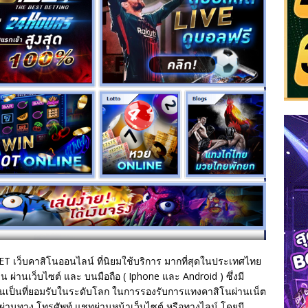
 เว็บคาสิโนออนไลน์ ที่นิยมใช้บริการ มากที่สุดในประเทศไทย
ผ่านเว็บไซต์ และ บนมือถือ ( Iphone และ Android ) ซึ่งมี
นเป็นที่ยอมรับในระดับโลก ในการรองรับการแทงคาสิโนผ่านเน็ต
้ผ่านทาง โทรศัพท์ แชทผ่านหน้าเว็บไซต์ หรือทางไลน์ โดยมี