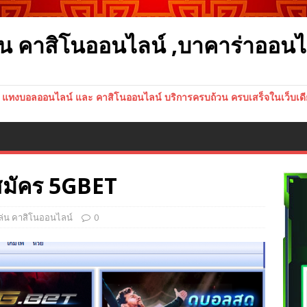
เล่น คาสิโนออนไลน์ ,บาคาร่าออนไล
ล่น แทงบอลออนไลน์ และ คาสิโนออนไลน์ บริการครบถ้วน ครบเสร็จในเว็บเดียว
สมัคร 5GBET
เล่น คาสิโนออนไลน์
0