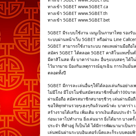
ทางเข้า 5GBET www.5GBET.ca
ทางเข้า 5GBET www.5GBET.th
ทางเข้า 5GBET www.5GBET.bet
5GBET มีระบบใช้งาน เมนูเป็นภาษาไทย รองรับ
ระบบผ่านหน้าเว็บ 5GBET หรือผ่าน Line Callc
5GBET สามารถใช้งานระบบ กดแทงผ่านมือถือได้
สมัคร 5GBET ได้ตลอด 5GBET คาสิโนแทงขั้นต่ำ
มีคาสิโนสด ทั้ง บาคาร่าและ อื่นๆแบบสดๆ ได้ใน
ไว้มากมาย ป้องกันเหตุการณ์ฉุกเฉิน การเงินมั่
ตลอดทั้งปี
5GBET มีการละเล่นอื่นๆให้ได้ลองเล่นกันอย่าง
ไม่มีโกง มีโปรโมชั่นสมัครสมาชิกขั้นต่ำ100บ
ผ่านมือถือ สมัครสมาชิกสบายๆชิวๆ เล่นผ่านมือถ
ขอให้ทุกท่านรวยๆเฮงๆกันถ้วนหน้าค่ะ บาคาร่า 
สร้างรายได้เสริม เพิ่มเติม จากเงินเดือนประจำ 
ก่อนเวลาไปทำงาน ยิ่งเล่นมาก ยิ่งได้มาก บางครั
ประจำ ที่ทำอยู่ ก็เป็นได้ ได้มีการพัฒนามาเป็
เล่นพนันผ่านระบบอินเตอร์เน็ตและก็ระบบคอมพิวเ