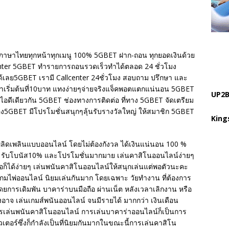
ภาษาไทยทุกหน้าทุกเมนู 100% 5GBET ฝาก-ถอน ทุกยอดเงินด้วย
enter 5GBET ทำรายการถอนรวดเร็วทำได้ตลอด 24 ชั่วโมง
เลย5GBET เรามี Callcenter 24ชั่วโมง สอบถาม ปรึกษา และ
เริ่มต้นที่10บาท แทงง่ายๆจ่ายจริงแจ็คพอตแตกแน่นอน 5GBET
UP2
ไอดีเดียวกัน 5GBET ช่องทางการติดต่อ ที่ทาง 5GBET จัดเตรียม
นคง5GBET มีโปรโมชั่นสนุกๆลุ้นรับรางวัลใหญ่ ให้สมาชิก 5GBET
King
เพลิดเพลินแบบออนไลน์ โดยไม่ต้องกังวล ได้เงินแน่นอน 100 %
าท รับโบนัส10% และโปรโมชั่นมากมาย เล่นคาสิโนออนไลน์ง่ายๆ
ือก็ได้ง่ายๆ เล่นพนันคาสิโนออนไลน์ให้สนุกเล่นแต่พอตัวนะคะ
เกมไพ่ออนไลน์ นิยมเล่นกันมาก โดยเฉพาะ วัยทำงาน ที่ต้องการ
โดยการเดิมพัน บาคาร่าบนมือถือ ผ่านเน็ต หลังเวลาเลิกงาน หรือ
้งอาจ เล่นเกมส์พนันออนไลน์ จนมีรายได้ มากกว่า เงินเดือน
นการเล่นพนันคาสิโนออนไลน์ การเล่นบาคาร่าออนไลน์ก็เป็นการ
ตอร์ซึ่งก็กำลังเป็นที่นิยมกันมากในขณะนี้การเล่นคาสิโน