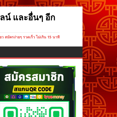
น์ และอื่นๆ อีก
 สมัครง่ายๆ รวดเร็ว ไม่เกิน 15 นาที