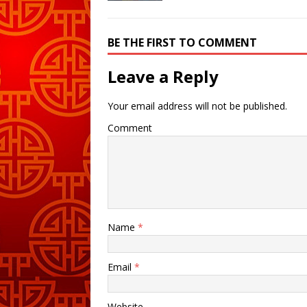
BE THE FIRST TO COMMENT
Leave a Reply
Your email address will not be published.
Comment
Name
*
Email
*
Website