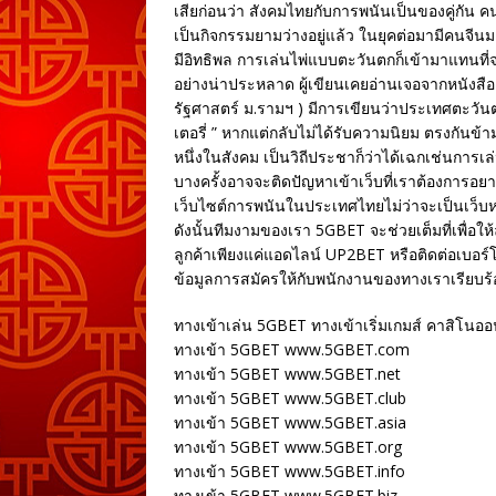
เสียก่อนว่า สังคมไทยกับการพนันเป็นของคู่กัน คน
เป็นกิจกรรมยามว่างอยู่แล้ว ในยุคต่อมามีคนจีนม
มีอิทธิพล การเล่นไพ่แบบตะวันตกก็เข้ามาแทนที่จ
อย่างน่าประหลาด ผู้เขียนเคยอ่านเจอจากหนังสือเรี
รัฐศาสตร์ ม.รามฯ ) มีการเขียนว่าประเทศตะวันต
เตอรี่ ” หากแต่กลับไม่ได้รับความนิยม ตรงกันข
หนึ่งในสังคม เป็นวิถีประชาก็ว่าได้เฉกเช่นการเล่
บางครั้งอาจจะติดปัญหาเข้าเว็บที่เราต้องการอยา
เว็บไซต์การพนันในประเทศไทยไม่ว่าจะเป็นเว็บหว
ดังนั้นทีมงามของเรา 5GBET จะช่วยเต็มที่เพื่อให
ลูกค้าเพียงแค่แอดไลน์ UP2BET หรือติดต่อเบอร์
ข้อมูลการสมัครให้กับพนักงานของทางเราเรียบร้
ทางเข้าเล่น 5GBET ทางเข้าเริ่มเกมส์ คาสิโนออน
ทางเข้า 5GBET www.5GBET.com
ทางเข้า 5GBET www.5GBET.net
ทางเข้า 5GBET www.5GBET.club
ทางเข้า 5GBET www.5GBET.asia
ทางเข้า 5GBET www.5GBET.org
ทางเข้า 5GBET www.5GBET.info
ทางเข้า 5GBET www.5GBET.biz