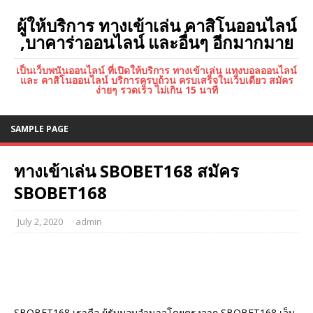
ผู้ให้บริการ ทางเข้าเล่น คาสิโนออนไลน์
,บาคาร่าออนไลน์ และอื่นๆ อีกมากมาย
เป็นเว็บพนันออนไลน์ ที่เปิดให้บริการ ทางเข้าเล่น แทงบอลออนไลน์
และ คาสิโนออนไลน์ บริการครบถ้วน ครบเสร็จในเว็บเดียว สมัคร
ง่ายๆ รวดเร็ว ไม่เกิน 15 นาที
SAMPLE PAGE
ทางเข้าเล่น SBOBET168 สมัคร
SBOBET168
July 2, 2020
admin
SBOBET168 เราคือ ผู้รับมอบอำนาจโดยตรงจาก SBOBET168 เว็บ