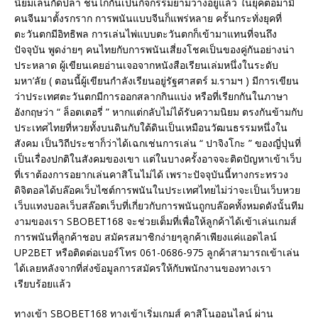
นิยมเล่นกัดปลา ชนไก่กันเป็นกิจกรรมยามว่างอยู่แล้ว ในยุคต่อมามี
คนจีนมาตั้งรกราก การพนันแบบจีนก็แพร่หลาย ครั้นกระทั่งยุคที่
ตะวันตกมีอิทธิพล การเล่นไพ่แบบตะวันตกก็เข้ามาแทนที่จนถึง
ปัจจุบัน พูดง่ายๆ คนไทยกับการพนันเสี่ยงโชคเป็นของคู่กันอย่างน่า
ประหลาด ผู้เขียนเคยอ่านเจอจากหนังสือเรียนเล่มหนึ่งในระดับ
มหา’ลัย ( ตอนนี้ผู้เขียนกำลังเรียนอยู่รัฐศาสตร์ ม.รามฯ ) มีการเขียน
ว่าประเทศตะวันตกมีการออกสลากกินแบ่ง หรือที่เรียกกันในภาษา
อังกฤษว่า “ ล็อตเตอรี่ ” หากแต่กลับไม่ได้รับความนิยม ตรงกันข้ามกับ
ประเทศไทยที่หวยทั้งบนดินกับใต้ดินเป็นเหมือนวัฒนธรรมหนึ่งใน
สังคม เป็นวิถีประชาก็ว่าได้เฉกเช่นการเล่น “ ปาจิงโกะ ” ของญี่ปุ่นที่
เป็นเรื่องปกติในสังคมของเขา แต่ในบางครั้งอาจจะติดปัญหาเข้าเว็บ
ที่เราต้องการอยากเล่นคาสิโนไม่ได้ เพราะปัจจุบันนี้ทางกระทรวง
ดิจิตอลได้บล๊อคเว็บไซต์การพนันในประเทศไทยไม่ว่าจะเป็นเว็บหวย
เว็บแทงบอลเว็บสล๊อตเว็บที่เกี่ยวกับการพนันถูกบล๊อคทั้งหมดดังนั้นทีม
งามของเรา SBOBET168 จะช่วยเต็มที่เพื่อให้ลูกค้าได้เข้าเล่นเกมส์
การพนันที่ลูกค้าชอบ สมัครสมาชิกง่ายๆลูกค้าเพียงแค่แอดไลน์
UP2BET หรือติดต่อเบอร์โทร 061-0686-975 ลูกค้าสามารถเข้าเล่น
ได้เลยหลังจากที่ส่งข้อมูลการสมัครให้กับพนักงานของทางเรา
เรียบร้อยแล้ว
ทางเข้า SBOBET168 ทางเข้าเริ่มเกมส์ คาสิโนออนไลน์ ผ่าน