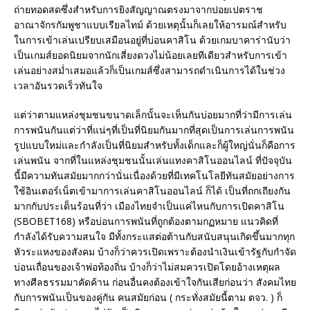
ถ่ายทอดสดซึ่งสำหรับการยิงสัญญาณตรงมาจากปอยเปตราช
อาณาจักรกัมพูชาแบบเรียลไทม์ ด้วยเหตุนั้นก็เลยให้อารมณ์สำหรับ
ในการเข้าเล่นเปรียบเสมือนอยู่ที่บ่อนคาสิโน ด้วยเกมบาคาร่านับว่า
เป็นเกมส์ยอดนิยมจากนักเสี่ยงดวงไม่น้อยเลยทีเดียวสำหรับการเข้า
เล่นอย่างสม่ำเสมอแล้วก็เป็นเกมส์ซึ่งสามารถดำเนินการได้ในช่วง
เวลาอันรวดเร็วทันใจ
แต่ว่าตามแหล่งชุมชนขนาดเล็กนั้นจะเห็นกันบ่อยมากที่ว่ามีการเล่น
การพนันกันแต่ว่าที่แน่ๆที่เป็นที่นิยมกันมากที่สุดเป็นการเล่นการพนัน
รูปแบบใหม่และกำลังเป็นที่นิยมสำหรับทั้งเด็กและก็ผู้ใหญ่นั่นก็คือการ
เล่นพนัน จากที่ในแหล่งชุมชนนั้นเล่นแทงคาสิโนออนไลน์ ที่ปัจจุบัน
นี้มีความทันสมัยมากกว่านั่นเนื่องด้วยที่มีเทคโนโลยีทันสมัยอย่างการ
ใช้อินเตอร์เน็ตเข้ามาการเล่นคาสิโนออนไลน์ ก็ได้ เป็นที่ถกเถียงกัน
มากกับประเด็นร้อนที่ว่า เมืองไทยจำเป็นแค่ไหนกับการเปิดคาสิโน
(SBOBET168) หรือบ่อนการพนันที่ถูกต้องตามกฏหมาย แนวคิดที่
กำลังได้รับความสนใจ มีทั้งกระแสต่อต้านกับสนับสนุนเกิดขึ้นมากทุก
หัวระแหงของสังคม บ้างก็ว่าควรเปิดเพราะต้องนำเงินเข้ารัฐกับกำจัด
บ่อนเถื่อนของเจ้าพ่อท้องถิ่น บ้างก็ว่าไม่สมควรเปิดโดยอ้างเหตุผล
ทางศีลธรรมมาคัดค้าน ก่อนอื่นคงต้องเข้าใจกันเสียก่อนว่า สังคมไทย
กับการพนันเป็นของคู่กัน คนสมัยก่อน ( กระทั่งสมัยนี้ตาม ตจว. ) ก็