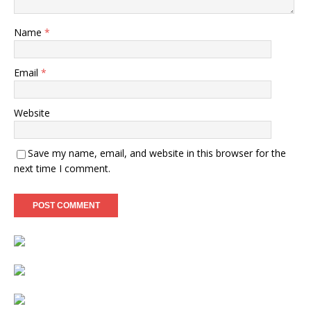
Name
*
Email
*
Website
Save my name, email, and website in this browser for the
next time I comment.