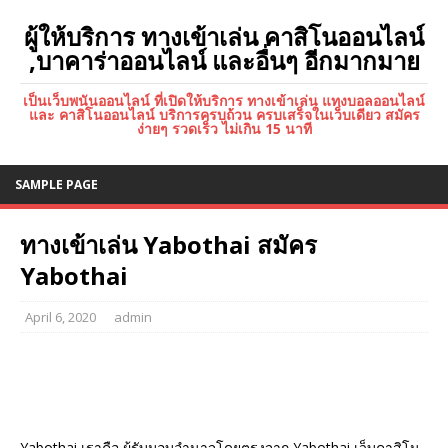
ผู้ให้บริการ ทางเข้าเล่น คาสิโนออนไลน์
,บาคาร่าออนไลน์ และอื่นๆ อีกมากมาย
เป็นเว็บพนันออนไลน์ ที่เปิดให้บริการ ทางเข้าเล่น แทงบอลออนไลน์
และ คาสิโนออนไลน์ บริการครบถ้วน ครบเสร็จในเว็บเดียว สมัคร
ง่ายๆ รวดเร็ว ไม่เกิน 15 นาที
SAMPLE PAGE
ทางเข้าเล่น Yabothai สมัคร
Yabothai
April 6, 2020
admin
Yabothai เราคือ ผู้รับมอบอำนาจโดยตรงจาก Yabothai เว็บคาสิโน