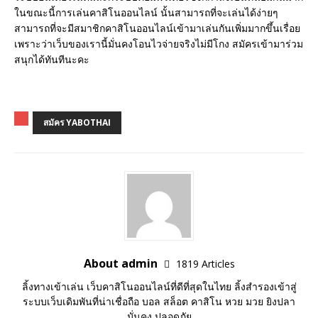
ในขณะนี้การเล่นคาสิโนออนไลน์ นั้นสามารถที่จะเล่นได้ง่ายๆ
สามารถที่จะมีสมาชิกคาสิโนออนไลน์เข้ามาเล่นกันเพิ่มมากขึ้นเรื่อย
เพราะว่าเว็บของเรานี้มั่นคงโอนไวจ่ายจริงไม่มีโกง สมัครเข้ามาร่วม
สนุกได้ทันทีนะคะ
สมัคร YABOTHAI
About admin
1819 Articles
ลิ้งทางเข้าเล่น เว็บคาสิโนออนไลน์ที่ดีที่สุดในไทย ลิ้งสำรองเข้าสู่
ระบบเว็บเดิมพันที่น่าเชื่อถือ บอล สล็อต คาสิโน หวย มวย ยิงปลา
มั่นคง ปลอดภัย