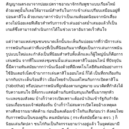
สัญญาณตรงมาจากปอยเปตราชอาณาจักรกัมพูชาแบบเรียลไทม์
ด้วยเหตุนั้นก็เลยให้อารมณ์สำหรับในการเข้าเล่นเปรียบเสมือนอยู่ที่
บ่อนคาสิโน ด้วยเกมบาคาร่านับว่าเป็นเกมส์ยอดนิยมจากนักเสี่ยง
ดวงไม่น้อยเลยทีเดียวสำหรับการเข้าเล่นอย่างสม่ำเสมอแล้วก็เป็น
เกมส์ซึ่งสามารถดำเนินการได้ในช่วงเวลาอันรวดเร็วทันใจ
แต่ว่าตามแหล่งชุมชนขนาดเล็กนั้นจะเห็นกันบ่อยมากที่ว่ามีการเล่น
การพนันกันแต่ว่าที่แน่ๆที่เป็นที่นิยมกันมากที่สุดเป็นการเล่นการพนัน
รูปแบบใหม่และกำลังเป็นที่นิยมสำหรับทั้งเด็กและก็ผู้ใหญ่นั่นก็คือการ
เล่นพนัน จากที่ในแหล่งชุมชนนั้นเล่นแทงคาสิโนออนไลน์ ที่ปัจจุบัน
นี้มีความทันสมัยมากกว่านั่นเนื่องด้วยที่มีเทคโนโลยีทันสมัยอย่างการ
ใช้อินเตอร์เน็ตเข้ามาการเล่นคาสิโนออนไลน์ ก็ได้ เป็นที่ถกเถียงกัน
มากกับประเด็นร้อนที่ว่า เมืองไทยจำเป็นแค่ไหนกับการเปิดคาสิโน
(Yabothai) หรือบ่อนการพนันที่ถูกต้องตามกฏหมาย แนวคิดที่กำลังได้
รับความสนใจ มีทั้งกระแสต่อต้านกับสนับสนุนเกิดขึ้นมากทุกหัว
ระแหงของสังคม บ้างก็ว่าควรเปิดเพราะต้องนำเงินเข้ารัฐกับกำจัด
บ่อนเถื่อนของเจ้าพ่อท้องถิ่น บ้างก็ว่าไม่สมควรเปิดโดยอ้างเหตุผล
ทางศีลธรรมมาคัดค้าน ก่อนอื่นคงต้องเข้าใจกันเสียก่อนว่า สังคมไทย
กับการพนันเป็นของคู่กัน คนสมัยก่อน ( กระทั่งสมัยนี้ตาม ตจว. ) ก็
นิยมเล่นกัดปลา ชนไก่กันเป็นกิจกรรมยามว่างอยู่แล้ว ในยุคต่อมามี