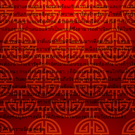
ันออนไลน์อย่างครบทุกอรรถรส พร้อมกับการเล่นพนันสด และการเล่
าเล่นกับเกมส์ยอดฮิตอย่างไพ่บาคาร่าได้ สำหรับเว็บไซต์ที่ให้บริ
ัมพูชาแบบเรียลไทม์ ด้วยเหตุนั้นก็เลยให้อารมณ์สำหรับในการเข
้าเล่นอย่างสม่ำเสมอแล้วก็เป็นเกมส์ซึ่งสามารถดำเนินการได้ในช่
นการพนันกันแต่ว่าที่แน่ๆที่เป็นที่นิยมกันมากที่สุดเป็นการเล่นกา
ลน์ ที่ปัจจุบันนี้มีความทันสมัยมากกว่านั่นเนื่องด้วยที่มีเทคโน
็นแค่ไหนกับการเปิดคาสิโน (UW88) หรือบ่อนการพนันที่ถูกต้องตามก
ต้องนำเงินเข้ารัฐกับกำจัดบ่อนเถื่อนของเจ้าพ่อท้องถิ่น บ้างก็ว
มัยก่อน ( กระทั่งสมัยนี้ตาม ตจว. ) ก็นิยมเล่นกัดปลา ชนไก่กันเป
พ่แบบตะวันตกก็เข้ามาแทนที่จนถึงปัจจุบัน พูดง่ายๆ คนไทยกับการพ
รียนอยู่รัฐศาสตร์ ม.รามฯ ) มีการเขียนว่าประเทศตะวันตกมีการออกส
นกับใต้ดินเป็นเหมือนวัฒนธรรมหนึ่งในสังคม เป็นวิถีประชาก็ว่าได้เ
เล่นคาสิโนไม่ได้ เพราะปัจจุบันนี้ทางกระทรวงดิจิตอลได้บล๊อคเว
า UW88 จะช่วยเต็มที่เพื่อให้ลูกค้าได้เข้าเล่นเกมส์การพนันที่ลู
ากที่ส่งข้อมูลการสมัครให้กับพนักงานของทางเราเรียบร้อยแล้ว
่ได้รับความนิยมสูงสุด