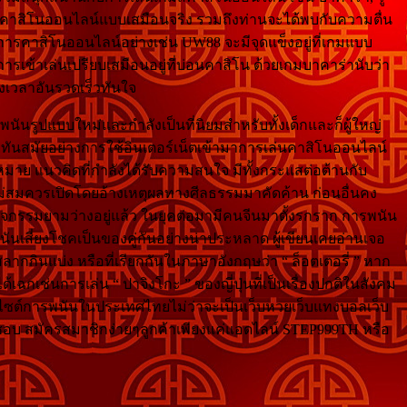
นคาสิโนออนไลน์แบบเสมือนจริง รวมถึงท่านจะได้พบกับความตื่น
การคาสิโนออนไลน์อย่างเช่น UW88 จะมีจุดแข็งอยู่ที่เกมแบบ
้าเล่นเปรียบเสมือนอยู่ที่บ่อนคาสิโน ด้วยเกมบาคาร่านับว่า
วงเวลาอันรวดเร็วทันใจ
รพนันรูปแบบใหม่และกำลังเป็นที่นิยมสำหรับทั้งเด็กและก็ผู้ใหญ่
โลยีทันสมัยอย่างการใช้อินเตอร์เน็ตเข้ามาการเล่นคาสิโนออนไลน์
ฏหมาย แนวคิดที่กำลังได้รับความสนใจ มีทั้งกระแสต่อต้านกับ
่าไม่สมควรเปิดโดยอ้างเหตุผลทางศีลธรรมมาคัดค้าน ก่อนอื่นคง
็นกิจกรรมยามว่างอยู่แล้ว ในยุคต่อมามีคนจีนมาตั้งรกราก การพนัน
นันเสี่ยงโชคเป็นของคู่กันอย่างน่าประหลาด ผู้เขียนเคยอ่านเจอ
ลากกินแบ่ง หรือที่เรียกกันในภาษาอังกฤษว่า “ ล็อตเตอรี่ ” หาก
ฉกเช่นการเล่น “ ปาจิงโกะ ” ของญี่ปุ่นที่เป็นเรื่องปกติในสังคม
็บไซต์การพนันในประเทศไทยไม่ว่าจะเป็นเว็บหวยเว็บแทงบอลเว็บ
กค้าชอบ สมัครสมาชิกง่ายๆลูกค้าเพียงแค่แอดไลน์ STEP999TH หรือ