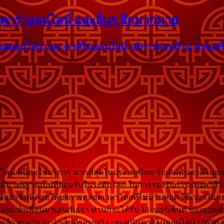
บาคาร่าออนไลน์ และอื่นๆ อีกมากมาย
งบอลออนไลน์ และ คาสิโนออนไลน์ บริการครบถ้วน ครบเสร็จใ
์ ที่นิยมใช้บริการ มากที่สุดในประเทศไทย รับเดิมพันคาสิโนออน
และมีมาตรฐานเป็นที่ยอมรับในระดับโลก ในการรองรับการแทงคาสิโน
ออาชีพที่คอยให้บริการตลอดเวลาโดยที่ไม่มีวันหยุด ใช้เวลาในการ
ือ แนะนำเพื่อนมาเล่นกับเรา ท่านก็จะได้รับ 10 เปอร์เซ็นต์ ของ
ไม่มีแล้ว จะมาแนะนำเว็บดีๆจ่ายจริง เล่นพนันคาสิโนออนไลน์ UW88