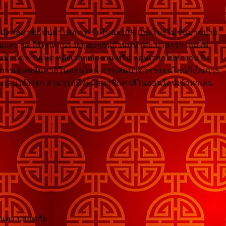
่นสมัครสมาชิกขั้นต่ำ100บาท รับโบนัส10% และโปรโมชั่นมากมาย
วนะคะ ขอให้ทุกท่านรวยๆเฮงๆกันถ้วนหน้าค่ะ บาคาร่า เกมไพ่
มือถือ ผ่านเน็ต หลังเวลาเลิกงาน หรือ ก่อนเวลาไปทำงาน ยิ่ง
าเป็นการเล่นพนันคาสิโนออนไลน์ การเล่นบาคาร่าออนไลน์ก็เป็นการ
จะเล่นได้ง่ายๆ สามารถที่จะมีสมาชิกคาสิโนออนไลน์เข้ามาเล่น
มั่นคง ปลอดภัย