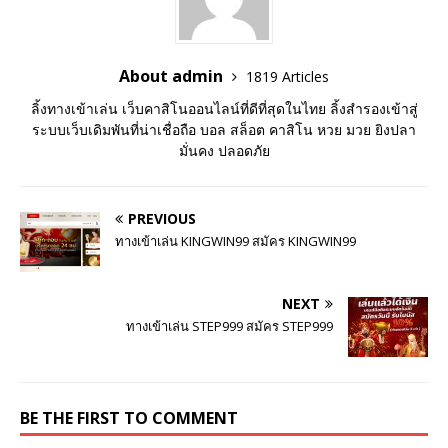
About admin
1819 Articles
ลิ้งทางเข้าเล่น เว็บคาสิโนออนไลน์ที่ดีที่สุดในไทย ลิ้งสำรองเข้าสู่
ระบบเว็บเดิมพันที่น่าเชื่อถือ บอล สล็อต คาสิโน หวย มวย ยิงปลา
มั่นคง ปลอดภัย
PREVIOUS
ทางเข้าเล่น KINGWIN99 สมัคร KINGWIN99
NEXT
ทางเข้าเล่น STEP999 สมัคร STEP999
BE THE FIRST TO COMMENT