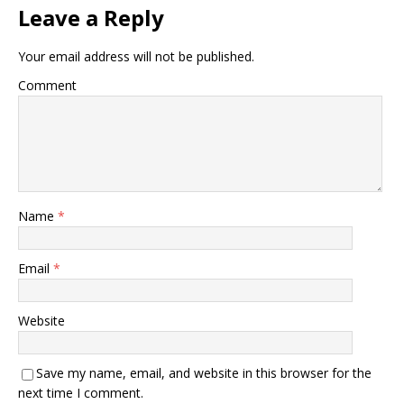
Leave a Reply
Your email address will not be published.
Comment
Name
*
Email
*
Website
Save my name, email, and website in this browser for the
next time I comment.