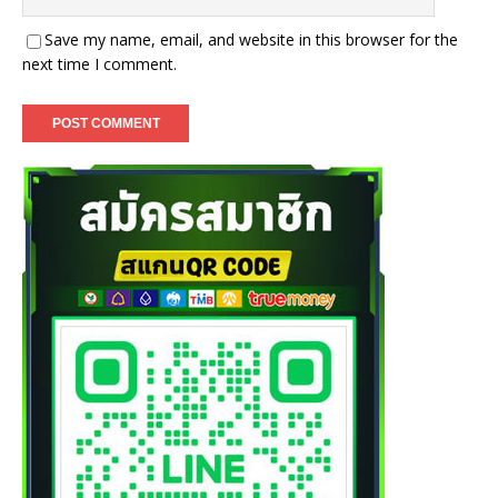
Save my name, email, and website in this browser for the
next time I comment.