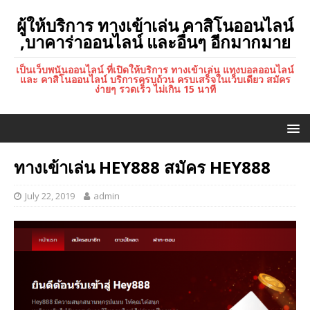
ผู้ให้บริการ ทางเข้าเล่น คาสิโนออนไลน์
,บาคาร่าออนไลน์ และอื่นๆ อีกมากมาย
เป็นเว็บพนันออนไลน์ ที่เปิดให้บริการ ทางเข้าเล่น แทงบอลออนไลน์
และ คาสิโนออนไลน์ บริการครบถ้วน ครบเสร็จในเว็บเดียว สมัคร
ง่ายๆ รวดเร็ว ไม่เกิน 15 นาที
ทางเข้าเล่น HEY888 สมัคร HEY888
July 22, 2019
admin