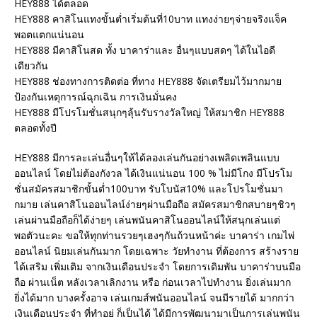
HEY888 ได้ตลอด
HEY888 คาสิโนแทงขั้นต่ำเริ่มต้นที่10บาท แทงง่ายๆจ่ายจริงแจ็ค
พอตแตกแน่นอน
HEY888 มีคาสิโนสด ทั้ง บาคาร่าและ อื่นๆแบบสดๆ ได้ในไอดี
เดียวกัน
HEY888 ช่องทางการติดต่อ ที่ทาง HEY888 จัดเตรียมไว้มากมาย
ป้องกันเหตุการณ์ฉุกเฉิน การเงินมั่นคง
HEY888 มีโปรโมชั่นสนุกๆลุ้นรับรางวัลใหญ่ ให้สมาชิก HEY888
ตลอดทั้งปี
HEY888 มีการละเล่นอื่นๆให้ได้ลองเล่นกันอย่างเพลิดเพลินแบบ
ออนไลน์ โดยไม่ต้องกังวล ได้เงินแน่นอน 100 % ไม่มีโกง มีโปรโม
ชั่นสมัครสมาชิกขั้นต่ำ100บาท รับโบนัส10% และโปรโมชั่นมา
กมาย เล่นคาสิโนออนไลน์ง่ายๆผ่านมือถือ สมัครสมาชิกสบายๆชิวๆ
เล่นผ่านมือถือก็ได้ง่ายๆ เล่นพนันคาสิโนออนไลน์ให้สนุกเล่นแต่
พอตัวนะคะ ขอให้ทุกท่านรวยๆเฮงๆกันถ้วนหน้าค่ะ บาคาร่า เกมไพ่
ออนไลน์ นิยมเล่นกันมาก โดยเฉพาะ วัยทำงาน ที่ต้องการ สร้างราย
ได้เสริม เพิ่มเติม จากเงินเดือนประจำ โดยการเดิมพัน บาคาร่าบนมือ
ถือ ผ่านเน็ต หลังเวลาเลิกงาน หรือ ก่อนเวลาไปทำงาน ยิ่งเล่นมาก
ยิ่งได้มาก บางครั้งอาจ เล่นเกมส์พนันออนไลน์ จนมีรายได้ มากกว่า
เงินเดือนประจำ ที่ทำอยู่ ก็เป็นได้ ได้มีการพัฒนามาเป็นการเล่นพนัน