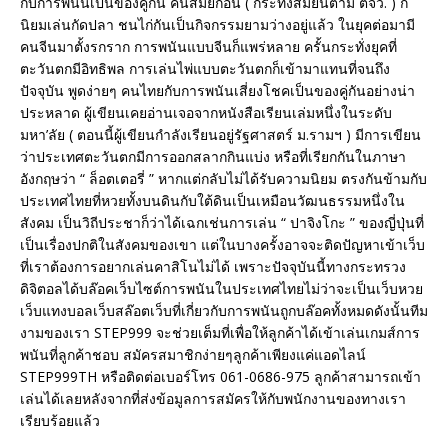
กับการพนันเป็นของคู่กัน คนสมัยก่อน ( กระทั่งสมัยนี้ตาม ตจว. ) ก็
นิยมเล่นกัดปลา ชนไก่กันเป็นกิจกรรมยามว่างอยู่แล้ว ในยุคต่อมามี
คนจีนมาตั้งรกราก การพนันแบบจีนก็แพร่หลาย ครั้นกระทั่งยุคที่
ตะวันตกมีอิทธิพล การเล่นไพ่แบบตะวันตกก็เข้ามาแทนที่จนถึง
ปัจจุบัน พูดง่ายๆ คนไทยกับการพนันเสี่ยงโชคเป็นของคู่กันอย่างน่า
ประหลาด ผู้เขียนเคยอ่านเจอจากหนังสือเรียนเล่มหนึ่งในระดับ
มหา’ลัย ( ตอนนี้ผู้เขียนกำลังเรียนอยู่รัฐศาสตร์ ม.รามฯ ) มีการเขียน
ว่าประเทศตะวันตกมีการออกสลากกินแบ่ง หรือที่เรียกกันในภาษา
อังกฤษว่า “ ล็อตเตอรี่ ” หากแต่กลับไม่ได้รับความนิยม ตรงกันข้ามกับ
ประเทศไทยที่หวยทั้งบนดินกับใต้ดินเป็นเหมือนวัฒนธรรมหนึ่งใน
สังคม เป็นวิถีประชาก็ว่าได้เฉกเช่นการเล่น “ ปาจิงโกะ ” ของญี่ปุ่นที่
เป็นเรื่องปกติในสังคมของเขา แต่ในบางครั้งอาจจะติดปัญหาเข้าเว็บ
ที่เราต้องการอยากเล่นคาสิโนไม่ได้ เพราะปัจจุบันนี้ทางกระทรวง
ดิจิตอลได้บล๊อคเว็บไซต์การพนันในประเทศไทยไม่ว่าจะเป็นเว็บหวย
เว็บแทงบอลเว็บสล๊อตเว็บที่เกี่ยวกับการพนันถูกบล๊อคทั้งหมดดังนั้นทีม
งามของเรา STEP999 จะช่วยเต็มที่เพื่อให้ลูกค้าได้เข้าเล่นเกมส์การ
พนันที่ลูกค้าชอบ สมัครสมาชิกง่ายๆลูกค้าเพียงแค่แอดไลน์
STEP999TH หรือติดต่อเบอร์โทร 061-0686-975 ลูกค้าสามารถเข้า
เล่นได้เลยหลังจากที่ส่งข้อมูลการสมัครให้กับพนักงานของทางเรา
เรียบร้อยแล้ว