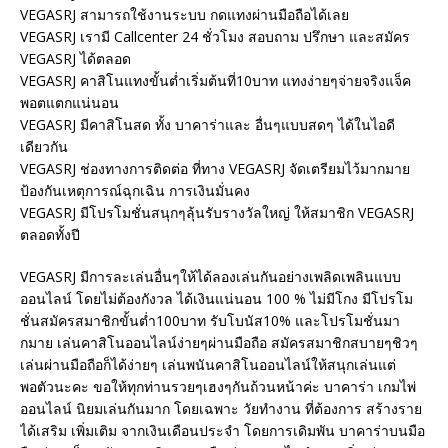
VEGASRJ สามารถใช้งานระบบ กดแทงผ่านมือถือได้เลย
VEGASRJ เรามี Callcenter 24 ชั่วโมง สอบถาม ปรึกษา และสมัคร
VEGASRJ ได้ตลอด
VEGASRJ คาสิโนแทงขั้นต่ำเริ่มต้นที่10บาท แทงง่ายๆจ่ายจริงแจ็ค
พอตแตกแน่นอน
VEGASRJ มีคาสิโนสด ทั้ง บาคาร่าและ อื่นๆแบบสดๆ ได้ในไอดี
เดียวกัน
VEGASRJ ช่องทางการติดต่อ ที่ทาง VEGASRJ จัดเตรียมไว้มากมาย
ป้องกันเหตุการณ์ฉุกเฉิน การเงินมั่นคง
VEGASRJ มีโปรโมชั่นสนุกๆลุ้นรับรางวัลใหญ่ ให้สมาชิก VEGASRJ
ตลอดทั้งปี
VEGASRJ มีการละเล่นอื่นๆให้ได้ลองเล่นกันอย่างเพลิดเพลินแบบ
ออนไลน์ โดยไม่ต้องกังวล ได้เงินแน่นอน 100 % ไม่มีโกง มีโปรโม
ชั่นสมัครสมาชิกขั้นต่ำ100บาท รับโบนัส10% และโปรโมชั่นมา
กมาย เล่นคาสิโนออนไลน์ง่ายๆผ่านมือถือ สมัครสมาชิกสบายๆชิวๆ
เล่นผ่านมือถือก็ได้ง่ายๆ เล่นพนันคาสิโนออนไลน์ให้สนุกเล่นแต่
พอตัวนะคะ ขอให้ทุกท่านรวยๆเฮงๆกันถ้วนหน้าค่ะ บาคาร่า เกมไพ่
ออนไลน์ นิยมเล่นกันมาก โดยเฉพาะ วัยทำงาน ที่ต้องการ สร้างราย
ได้เสริม เพิ่มเติม จากเงินเดือนประจำ โดยการเดิมพัน บาคาร่าบนมือ