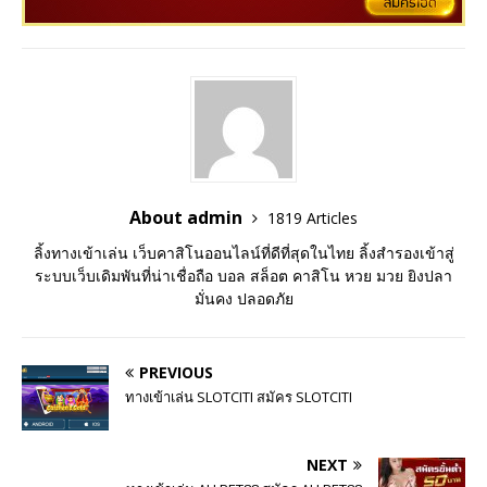
About admin
1819 Articles
ลิ้งทางเข้าเล่น เว็บคาสิโนออนไลน์ที่ดีที่สุดในไทย ลิ้งสำรองเข้าสู่
ระบบเว็บเดิมพันที่น่าเชื่อถือ บอล สล็อต คาสิโน หวย มวย ยิงปลา
มั่นคง ปลอดภัย
PREVIOUS
ทางเข้าเล่น SLOTCITI สมัคร SLOTCITI
NEXT