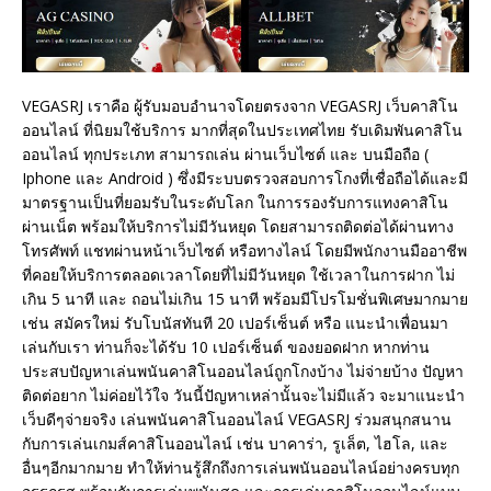
VEGASRJ เราคือ ผู้รับมอบอำนาจโดยตรงจาก VEGASRJ เว็บคาสิโน
ออนไลน์ ที่นิยมใช้บริการ มากที่สุดในประเทศไทย รับเดิมพันคาสิโน
ออนไลน์ ทุกประเภท สามารถเล่น ผ่านเว็บไซต์ และ บนมือถือ (
Iphone และ Android ) ซึ่งมีระบบตรวจสอบการโกงที่เชื่อถือได้และมี
มาตรฐานเป็นที่ยอมรับในระดับโลก ในการรองรับการแทงคาสิโน
ผ่านเน็ต พร้อมให้บริการไม่มีวันหยุด โดยสามารถติดต่อได้ผ่านทาง
โทรศัพท์ แชทผ่านหน้าเว็บไซต์ หรือทางไลน์ โดยมีพนักงานมืออาชีพ
ที่คอยให้บริการตลอดเวลาโดยที่ไม่มีวันหยุด ใช้เวลาในการฝาก ไม่
เกิน 5 นาที และ ถอนไม่เกิน 15 นาที พร้อมมีโปรโมชั่นพิเศษมากมาย
เช่น สมัครใหม่ รับโบนัสทันที 20 เปอร์เซ็นต์ หรือ แนะนำเพื่อนมา
เล่นกับเรา ท่านก็จะได้รับ 10 เปอร์เซ็นต์ ของยอดฝาก หากท่าน
ประสบปัญหาเล่นพนันคาสิโนออนไลน์ถูกโกงบ้าง ไม่จ่ายบ้าง ปัญหา
ติดต่อยาก ไม่ค่อยไว้ใจ วันนี้ปัญหาเหล่านั้นจะไม่มีแล้ว จะมาแนะนำ
เว็บดีๆจ่ายจริง เล่นพนันคาสิโนออนไลน์ VEGASRJ ร่วมสนุกสนาน
กับการเล่นเกมส์คาสิโนออนไลน์ เช่น บาคาร่า, รูเล็ต, ไฮโล, และ
อื่นๆอีกมากมาย ทำให้ท่านรู้สึกถึงการเล่นพนันออนไลน์อย่างครบทุก