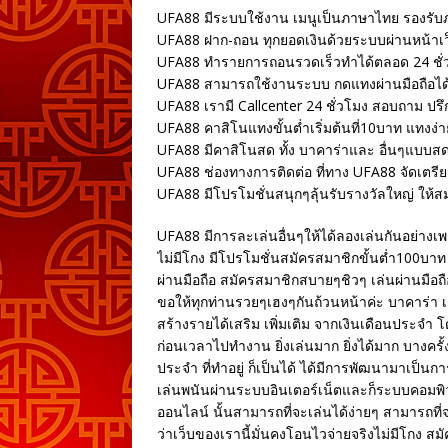
UFA88 มีระบบใช้งาน เมนูเป็นภาษาไทย รองรับ
UFA88 ฝาก-ถอน ทุกยอดเงินด้วยระบบผ่านหน้าเว็
UFA88 ทำรายการถอนรวดเร็วทำได้ตลอด 24 ชั่
UFA88 สามารถใช้งานระบบ กดแทงผ่านมือถือได
UFA88 เรามี Callcenter 24 ชั่วโมง สอบถาม ป
UFA88 คาสิโนแทงขั้นต่ำเริ่มต้นที่10บาท แทงง
UFA88 มีคาสิโนสด ทั้ง บาคาร่าและ อื่นๆแบบสดๆ
UFA88 ช่องทางการติดต่อ ที่ทาง UFA88 จัดเตรีย
UFA88 มีโปรโมชั่นสนุกๆลุ้นรับรางวัลใหญ่ ให้ส
UFA88 มีการละเล่นอื่นๆให้ได้ลองเล่นกันอย่างเ
ไม่มีโกง มีโปรโมชั่นสมัครสมาชิกขั้นต่ำ100บ
ผ่านมือถือ สมัครสมาชิกสบายๆชิวๆ เล่นผ่านมือถ
ขอให้ทุกท่านรวยๆเฮงๆกันถ้วนหน้าค่ะ บาคาร่า 
สร้างรายได้เสริม เพิ่มเติม จากเงินเดือนประจำ 
ก่อนเวลาไปทำงาน ยิ่งเล่นมาก ยิ่งได้มาก บางครั
ประจำ ที่ทำอยู่ ก็เป็นได้ ได้มีการพัฒนามาเป็
เล่นพนันผ่านระบบอินเตอร์เน็ตและก็ระบบคอมพิวเ
ออนไลน์ นั้นสามารถที่จะเล่นได้ง่ายๆ สามารถที่
ว่าเว็บของเรานี้มั่นคงโอนไวจ่ายจริงไม่มีโกง ส