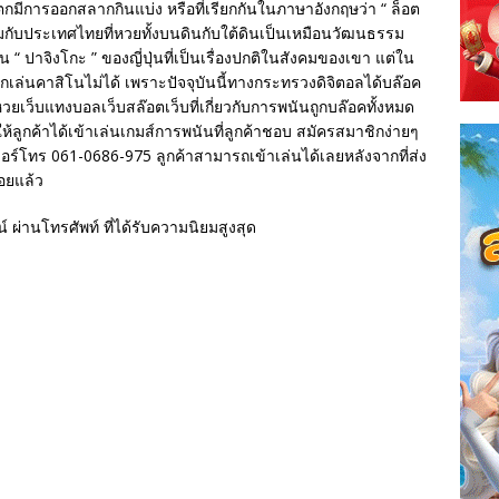
กมีการออกสลากกินแบ่ง หรือที่เรียกกันในภาษาอังกฤษว่า “ ล็อต
้ามกับประเทศไทยที่หวยทั้งบนดินกับใต้ดินเป็นเหมือนวัฒนธรรม
น “ ปาจิงโกะ ” ของญี่ปุ่นที่เป็นเรื่องปกติในสังคมของเขา แต่ใน
กเล่นคาสิโนไม่ได้ เพราะปัจจุบันนี้ทางกระทรวงดิจิตอลได้บล๊อค
ยเว็บแทงบอลเว็บสล๊อตเว็บที่เกี่ยวกับการพนันถูกบล๊อคทั้งหมด
ให้ลูกค้าได้เข้าเล่นเกมส์การพนันที่ลูกค้าชอบ สมัครสมาชิกง่ายๆ
อร์โทร 061-0686-975 ลูกค้าสามารถเข้าเล่นได้เลยหลังจากที่ส่ง
อยแล้ว
 ผ่านโทรศัพท์ ที่ได้รับความนิยมสูงสุด