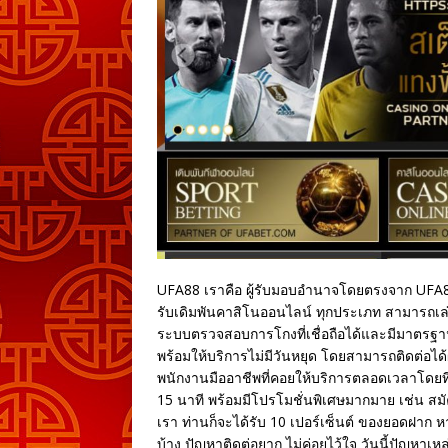
UFA88 เราคือ ผู้รับมอบอำนาจโดยตรงจาก UFA88
รับเดิมพันคาสิโนออนไลน์ ทุกประเภท สามารถเล่น 
ระบบตรวจสอบการโกงที่เชื่อถือได้และมีมาตรฐา
พร้อมให้บริการไม่มีวันหยุด โดยสามารถติดต่อได
พนักงานมืออาชีพที่คอยให้บริการตลอดเวลาโดยที่
15 นาที พร้อมมีโปรโมชั่นพิเศษมากมาย เช่น สมัค
เรา ท่านก็จะได้รับ 10 เปอร์เซ็นต์ ของยอดฝาก
บ้าง ปัญหาติดต่อยาก ไม่ค่อยไว้ใจ วันนี้ปัญหาเห