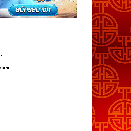
BET
siam