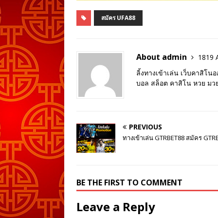
สมัคร UFA88
About admin
1819 A
ลิ้งทางเข้าเล่น เว็บคาสิโนออ
บอล สล็อต คาสิโน หวย มวย
PREVIOUS
ทางเข้าเล่น GTRBET88 สมัคร GTR
BE THE FIRST TO COMMENT
Leave a Reply