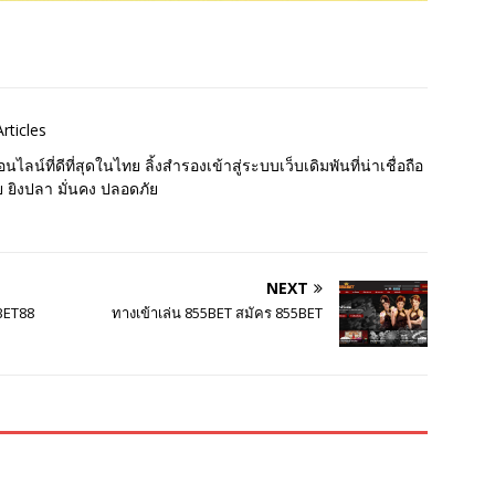
rticles
นไลน์ที่ดีที่สุดในไทย ลิ้งสำรองเข้าสู่ระบบเว็บเดิมพันที่น่าเชื่อถือ
 ยิงปลา มั่นคง ปลอดภัย
NEXT
BET88
ทางเข้าเล่น 855BET สมัคร 855BET