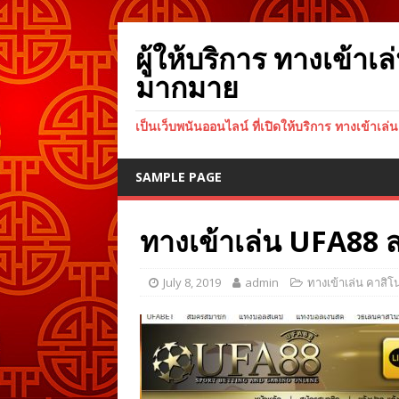
ผู้ให้บริการ ทางเข้า
มากมาย
เป็นเว็บพนันออนไลน์ ที่เปิดให้บริการ ทางเข้าเ
SAMPLE PAGE
ทางเข้าเล่น UFA88 
July 8, 2019
admin
ทางเข้าเล่น คาสิ