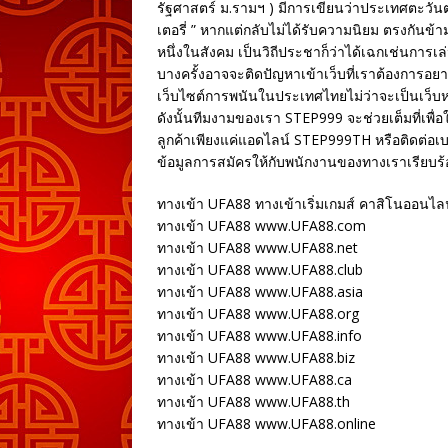
รัฐศาสตร์ ม.รามฯ ) มีการเขียนว่าประเทศตะวันต
เตอรี่ ” หากแต่กลับไม่ได้รับความนิยม ตรงกันข
หนึ่งในสังคม เป็นวิถีประชาก็ว่าได้เฉกเช่นการเล่
บางครั้งอาจจะติดปัญหาเข้าเว็บที่เราต้องการอยา
เว็บไซต์การพนันในประเทศไทยไม่ว่าจะเป็นเว็บหว
ดังนั้นทีมงามของเรา STEP999 จะช่วยเต็มที่เพื่อ
ลูกค้าเพียงแค่แอดไลน์ STEP999TH หรือติดต่อเบ
ข้อมูลการสมัครให้กับพนักงานของทางเราเรียบร้
ทางเข้า UFA88 ทางเข้าเริ่มเกมส์ คาสิโนออนไลน์
ทางเข้า UFA88 www.UFA88.com
ทางเข้า UFA88 www.UFA88.net
ทางเข้า UFA88 www.UFA88.club
ทางเข้า UFA88 www.UFA88.asia
ทางเข้า UFA88 www.UFA88.org
ทางเข้า UFA88 www.UFA88.info
ทางเข้า UFA88 www.UFA88.biz
ทางเข้า UFA88 www.UFA88.ca
ทางเข้า UFA88 www.UFA88.th
ทางเข้า UFA88 www.UFA88.online