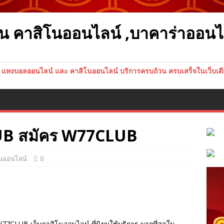
เล่น คาสิโนออนไลน์ ,บาคาร่าออนไล
ล่น แทงบอลออนไลน์ และ คาสิโนออนไลน์ บริการครบถ้วน ครบเสร็จในเว็บเดียว
LUB สมัคร W77CLUB
โนออนไลน์
0
CLUB เว็บคาสิโนออนไลน์ ที่นิยมใช้บริการ มากที่สุดใน