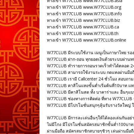
ทางเข้า W77CLUB www.W77CLUB.asia
ทางเข้า W77CLUB www.W77CLUB.org
ทางเข้า W77CLUB www.W77CLUB.info
ทางเข้า W77CLUB www.W77CLUB.biz
ทางเข้า W77CLUB www.W77CLUB.ca
ทางเข้า W77CLUB www.W77CLUB.th
ทางเข้า W77CLUB www.W77CLUB.online
W77CLUB มีระบบใช้งาน เมนูเป็นภาษาไทย รอง
W77CLUB ฝาก-ถอน ทุกยอดเงินด้วยระบบผ่านหน้
W77CLUB ทำรายการถอนรวดเร็วทำได้ตลอด 24 
W77CLUB สามารถใช้งานระบบ กดแทงผ่านมือถื
W77CLUB เรามี Callcenter 24 ชั่วโมง สอบถา
W77CLUB คาสิโนแทงขั้นต่ำเริ่มต้นที่10บาท แ
W77CLUB มีคาสิโนสด ทั้ง บาคาร่าและ อื่นๆแบบ
W77CLUB ช่องทางการติดต่อ ที่ทาง W77CLUB จัด
W77CLUB มีโปรโมชั่นสนุกๆลุ้นรับรางวัลใหญ่ 
W77CLUB มีการละเล่นอื่นๆให้ได้ลองเล่นกันอย่
ไม่มีโกง มีโปรโมชั่นสมัครสมาชิกขั้นต่ำ100บ
ผ่านมือถือ สมัครสมาชิกสบายๆชิวๆ เล่นผ่านมือถ