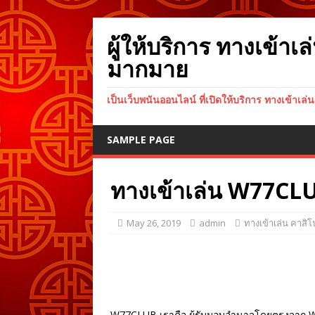
ผู้ให้บริการ ทางเข้า
มากมาย
เป็นเว็บพนันออนไลน์ ที่เปิดให้บริการ ทางเข้าเ
SAMPLE PAGE
ทางเข้าเล่น W77C
May 26, 2019
admin
ทางเข้าเล่น คาสิ
W77CLUB เราคือ ผู้รับมอบอำนาจโดยตรงจาก W77