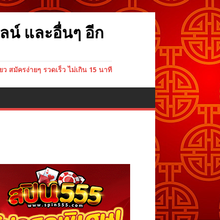
น์ และอื่นๆ อีก
 สมัครง่ายๆ รวดเร็ว ไม่เกิน 15 นาที