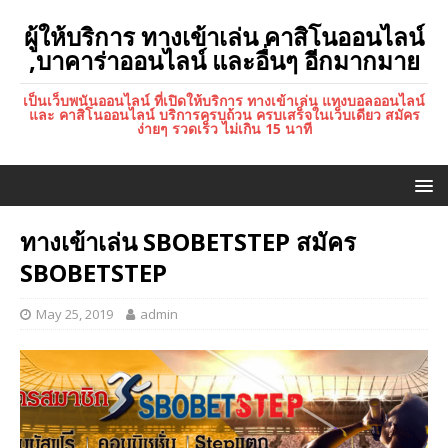
ผู้ให้บริการ ทางเข้าเล่น คาสิโนออนไลน์
,บาคาร่าออนไลน์ และอื่นๆ อีกมากมาย
เป็นเว็บพนันออนไลน์ ที่เปิดให้บริการ ทางเข้าเล่น แทงบอลออนไลน์
และ คาสิโนออนไลน์ บริการครบถ้วน ครบเสร็จในเว็บเดียว สมัคร
ง่ายๆ รวดเร็ว ไม่เกิน 15 นาที
ทางเข้าเล่น SBOBETSTEP สมัคร
SBOBETSTEP
May 25, 2019
admin