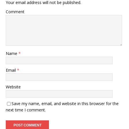
Your email address will not be published.
Comment
Name
*
Email
*
Website
Save my name, email, and website in this browser for the
next time I comment.