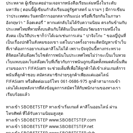
ประหลาด ผู้เขียนเคยอ่านเจอจากหนังสือเรียนเล่มหนึ่งในระดับ
มหา’ลัย ( ตอนนี้ผู้เขียนกำลังเรียนอยู่รัฐศาสตร์ ม.รามฯ ) มีการเขียน
ว่าประเทศตะวันตกมีการออกสลากกินแบ่ง หรือที่เรียกกันในภาษา
อังกฤษว่า “ ล็อตเตอรี่ ” หากแต่กลับไม่ได้รับความนิยม ตรงกันข้ามกับ
ประเทศไทยที่หวยทั้งบนดินกับใต้ดินเป็นเหมือนวัฒนธรรมหนึ่งใน
สังคม เป็นวิถีประชาก็ว่าได้เฉกเช่นการเล่น “ ปาจิงโกะ ” ของญี่ปุ่นที่
เป็นเรื่องปกติในสังคมของเขา แต่ในบางครั้งอาจจะติดปัญหาเข้าเว็บ
ที่เราต้องการอยากเล่นคาสิโนไม่ได้ เพราะปัจจุบันนี้ทางกระทรวง
ดิจิตอลได้บล๊อคเว็บไซต์การพนันในประเทศไทยไม่ว่าจะเป็นเว็บหวย
เว็บแทงบอลเว็บสล๊อตเว็บที่เกี่ยวกับการพนันถูกบล๊อคทั้งหมดดังนั้นทีม
งามของเรา FIFASiam จะช่วยเต็มที่เพื่อให้ลูกค้าได้เข้าเล่นเกมส์การ
พนันที่ลูกค้าชอบ สมัครสมาชิกง่ายๆลูกค้าเพียงแค่แอดไลน์
FIFASiam หรือติดต่อเบอร์โทร 061-0686-975 ลูกค้าสามารถเข้า
เล่นได้เลยหลังจากที่ส่งข้อมูลการสมัครให้กับพนักงานของทางเรา
เรียบร้อยแล้ว
ทางเข้า SBOBETSTEP ทางเข้าเริ่มเกมส์ คาสิโนออนไลน์ ผ่าน
โทรศัพท์ ที่ได้รับความนิยมสูงสุด
ทางเข้า SBOBETSTEP www.SBOBETSTEP.com
ทางเข้า SBOBETSTEP www.SBOBETSTEP.net
ทางเข้า SBOBETSTEP www.SBOBETSTEP.club