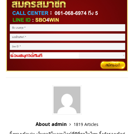
About admin
1819 Articles
ลิ้งทางเข้าเล่น เว็บคาสิโนออนไลน์ที่ดีที่สุดในไทย ลิ้งสำรองเข้าสู่