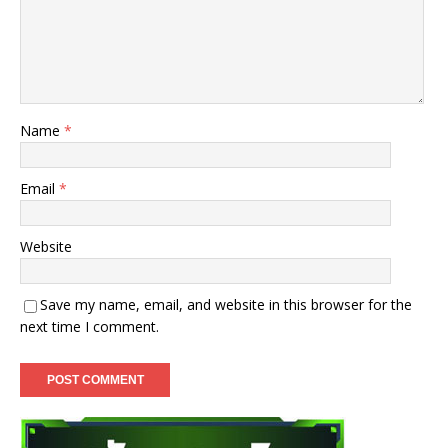
Name
*
Email
*
Website
Save my name, email, and website in this browser for the
next time I comment.