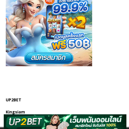
UP2BET
Kingsiam