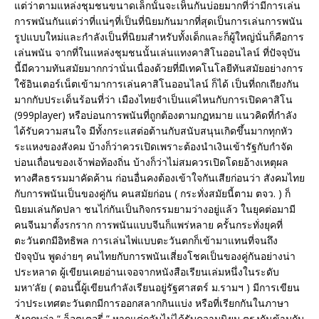
แต่ว่าตามแหล่งชุมชนขนาดเล็กนั้นจะเห็นกันบ่อยมากที่ว่ามีการเล่น
การพนันกันแต่ว่าที่แน่ๆที่เป็นที่นิยมกันมากที่สุดเป็นการเล่นการพนัน
รูปแบบใหม่และกำลังเป็นที่นิยมสำหรับทั้งเด็กและก็ผู้ใหญ่นั่นก็คือการ
เล่นพนัน จากที่ในแหล่งชุมชนนั้นเล่นแทงคาสิโนออนไลน์ ที่ปัจจุบัน
นี้มีความทันสมัยมากกว่านั่นเนื่องด้วยที่มีเทคโนโลยีทันสมัยอย่างการ
ใช้อินเตอร์เน็ตเข้ามาการเล่นคาสิโนออนไลน์ ก็ได้ เป็นที่ถกเถียงกัน
มากกับประเด็นร้อนที่ว่า เมืองไทยจำเป็นแค่ไหนกับการเปิดคาสิโน
(999player) หรือบ่อนการพนันที่ถูกต้องตามกฏหมาย แนวคิดที่กำลัง
ได้รับความสนใจ มีทั้งกระแสต่อต้านกับสนับสนุนเกิดขึ้นมากทุกหัว
ระแหงของสังคม บ้างก็ว่าควรเปิดเพราะต้องนำเงินเข้ารัฐกับกำจัด
บ่อนเถื่อนของเจ้าพ่อท้องถิ่น บ้างก็ว่าไม่สมควรเปิดโดยอ้างเหตุผล
ทางศีลธรรมมาคัดค้าน ก่อนอื่นคงต้องเข้าใจกันเสียก่อนว่า สังคมไทย
กับการพนันเป็นของคู่กัน คนสมัยก่อน ( กระทั่งสมัยนี้ตาม ตจว. ) ก็
นิยมเล่นกัดปลา ชนไก่กันเป็นกิจกรรมยามว่างอยู่แล้ว ในยุคต่อมามี
คนจีนมาตั้งรกราก การพนันแบบจีนก็แพร่หลาย ครั้นกระทั่งยุคที่
ตะวันตกมีอิทธิพล การเล่นไพ่แบบตะวันตกก็เข้ามาแทนที่จนถึง
ปัจจุบัน พูดง่ายๆ คนไทยกับการพนันเสี่ยงโชคเป็นของคู่กันอย่างน่า
ประหลาด ผู้เขียนเคยอ่านเจอจากหนังสือเรียนเล่มหนึ่งในระดับ
มหา’ลัย ( ตอนนี้ผู้เขียนกำลังเรียนอยู่รัฐศาสตร์ ม.รามฯ ) มีการเขียน
ว่าประเทศตะวันตกมีการออกสลากกินแบ่ง หรือที่เรียกกันในภาษา
อังกฤษว่า “ ล็อตเตอรี่ ” หากแต่กลับไม่ได้รับความนิยม ตรงกันข้ามกับ