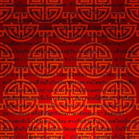
ไทยจำเป็นแค่ไหนกับการเปิดคาสิโน (88united) หรือบ่อนการ
พนันที่ถูกต้องตามกฏหมาย แนวคิดที่กำลังได้รับความสนใจ มี
ทั้งกระแสต่อต้านกับสนับสนุนเกิดขึ้นมากทุกหัวระแหงของ
สังคม บ้างก็ว่าควรเปิดเพราะต้องนำเงินเข้ารัฐกับกำจัดบ่อน
เถื่อนของเจ้าพ่อท้องถิ่น บ้างก็ว่าไม่สมควรเปิดโดยอ้างเหตุผล
ทางศีลธรรมมาคัดค้าน ก่อนอื่นคงต้องเข้าใจกันเสียก่อนว่า
สังคมไทยกับการพนันเป็นของคู่กัน คนสมัยก่อน ( กระทั่งสมัยนี้
ตาม ตจว. ) ก็นิยมเล่นกัดปลา ชนไก่กันเป็นกิจกรรมยามว่างอยู่
แล้ว ในยุคต่อมามีคนจีนมาตั้งรกราก การพนันแบบจีนก็แพร่
หลาย ครั้นกระทั่งยุคที่ตะวันตกมีอิทธิพล การเล่นไพ่แบบตะวัน
ตกก็เข้ามาแทนที่จนถึงปัจจุบัน พูดง่ายๆ คนไทยกับการพนันเสี่ยง
โชคเป็นของคู่กันอย่างน่าประหลาด ผู้เขียนเคยอ่านเจอจาก
หนังสือเรียนเล่มหนึ่งในระดับมหา’ลัย ( ตอนนี้ผู้เขียนกำลังเรียน
อยู่รัฐศาสตร์ ม.รามฯ ) มีการเขียนว่าประเทศตะวันตกมีการออก
สลากกินแบ่ง หรือที่เรียกกันในภาษาอังกฤษว่า “ ล็อตเตอรี่ ”
หากแต่กลับไม่ได้รับความนิยม ตรงกันข้ามกับประเทศไทยที่หวย
ทั้งบนดินกับใต้ดินเป็นเหมือนวัฒนธรรมหนึ่งในสังคม เป็นวิถี
ประชาก็ว่าได้เฉกเช่นการเล่น “ ปาจิงโกะ ” ของญี่ปุ่นที่เป็นเรื่อง