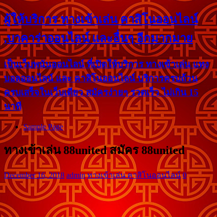
ผู้ให้บริการ ทางเข้าเล่น คาสิโนออนไลน์
,บาคาร่าออนไลน์ และอื่นๆ อีกมากมาย
เป็นเว็บพนันออนไลน์ ที่เปิดให้บริการ ทางเข้าเล่น แทง
บอลออนไลน์ และ คาสิโนออนไลน์ บริการครบถ้วน
ครบเสร็จในเว็บเดียว สมัครง่ายๆ รวดเร็ว ไม่เกิน 15
นาที
Sample Page
ทางเข้าเล่น 88united สมัคร 88united
December 16, 2018
admin
ทางเข้าเล่น คาสิโนออนไลน์
0