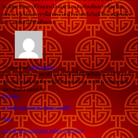
จะมีสมาชิกคาสิโนออนไลน์เข้ามาเล่นกันเพิ่มมากขึ้นเรื่อย
เพราะว่าเว็บของเรานี้มั่นคงโอนไวจ่ายจริงไม่มีโกง สมัครเข้า
มาร่วมสนุกได้ทันทีนะคะ
About admin
1819 Articles
ลิ้งทางเข้าเล่น เว็บคาสิโนออนไลน์ที่ดีที่สุดในไทย ลิ้งสำรองเข้า
สู่ระบบเว็บเดิมพันที่น่าเชื่อถือ บอล สล็อต คาสิโน หวย มวย ยิง
ปลา มั่นคง ปลอดภัย
Previous
ทางเข้าเล่น slot007 สมัคร slot007
Next
ทางเข้าเล่น vip2541hr สมัคร vip2541hr