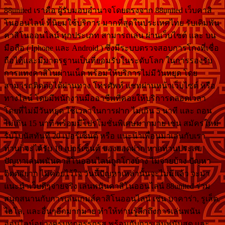
88united เราคือ ผู้รับมอบอำนาจโดยตรงจาก 88united เว็บคาสิ
โนออนไลน์ ที่นิยมใช้บริการ มากที่สุดในประเทศไทย รับเดิมพัน
คาสิโนออนไลน์ ทุกประเภท สามารถเล่น ผ่านเว็บไซต์ และ บน
มือถือ ( Iphone และ Android ) ซึ่งมีระบบตรวจสอบการโกงที่เชื่อ
ถือได้และมีมาตรฐานเป็นที่ยอมรับในระดับโลก ในการรองรับ
การแทงคาสิโนผ่านเน็ต พร้อมให้บริการไม่มีวันหยุด โดย
สามารถติดต่อได้ผ่านทาง โทรศัพท์ แชทผ่านหน้าเว็บไซต์ หรือ
ทางไลน์ โดยมีพนักงานมืออาชีพที่คอยให้บริการตลอดเวลา
โดยที่ไม่มีวันหยุด ใช้เวลาในการฝาก ไม่เกิน 5 นาที และ ถอน
ไม่เกิน 15 นาที พร้อมมีโปรโมชั่นพิเศษมากมาย เช่น สมัครใหม่
รับโบนัสทันที 20 เปอร์เซ็นต์ หรือ แนะนำเพื่อนมาเล่นกับเรา
ท่านก็จะได้รับ 10 เปอร์เซ็นต์ ของยอดฝาก หากท่านประสบ
ปัญหาเล่นพนันคาสิโนออนไลน์ถูกโกงบ้าง ไม่จ่ายบ้าง ปัญหา
ติดต่อยาก ไม่ค่อยไว้ใจ วันนี้ปัญหาเหล่านั้นจะไม่มีแล้ว จะมา
แนะนำเว็บดีๆจ่ายจริง เล่นพนันคาสิโนออนไลน์ 88united ร่วม
สนุกสนานกับการเล่นเกมส์คาสิโนออนไลน์ เช่น บาคาร่า, รูเล็ต,
ไฮโล, และอื่นๆอีกมากมาย ทำให้ท่านรู้สึกถึงการเล่นพนัน
ออนไลน์อย่างครบทุกอรรถรส พร้อมกับการเล่นพนันสด และ