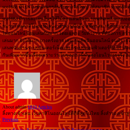
sco1688 มีโปรโมชั่นสนุกๆลุ้นรับรางวัลใหญ่ ให้สมาชิก sco1688 ต
sco1688 มีการละเล่นอื่นๆให้ได้ลองเล่นกันอย่างเพลิดเพลินแบบอ
กมาย เล่นคาสิโนออนไลน์ง่ายๆผ่านมือถือ สมัครสมาชิกสบายๆชิวๆ
ไพ่ออนไลน์ นิยมเล่นกันมาก โดยเฉพาะ วัยทำงาน ที่ต้องการ สร้า
เล่นมาก ยิ่งได้มาก บางครั้งอาจ เล่นเกมส์พนันออนไลน์ จนมีราย
เล่นพนันผ่านระบบอินเตอร์เน็ตและก็ระบบคอมพิวเตอร์ซึ่งก็กำลั
กันเพิ่มมากขึ้นเรื่อยเพราะว่าเว็บของเรานี้มั่นคงโอนไวจ่ายจริง
About admin
1819 Articles
ลิ้งทางเข้าเล่น เว็บคาสิโนออนไลน์ที่ดีที่สุดในไทย ลิ้งสำรองเข้า
Previous