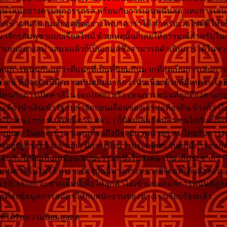
ันออนไลน์อย่างครบทุกอรรถรส พร้อมกับการเล่นพนันสด และการเล่
้าเล่นกับเกมส์ยอดฮิตอย่างไพ่บาคาร่าได้ สำหรับเว็บไซต์ที่ให้บร
ัมพูชาแบบเรียลไทม์ ด้วยเหตุนั้นก็เลยให้อารมณ์สำหรับในการเข
้าเล่นอย่างสม่ำเสมอแล้วก็เป็นเกมส์ซึ่งสามารถดำเนินการได้ในช่
นการพนันกันแต่ว่าที่แน่ๆที่เป็นที่นิยมกันมากที่สุดเป็นการเล่นกา
ลน์ ที่ปัจจุบันนี้มีความทันสมัยมากกว่านั่นเนื่องด้วยที่มีเทคโน
นแค่ไหนกับการเปิดคาสิโน (sco1688) หรือบ่อนการพนันที่ถูกต้องตาม
ต้องนำเงินเข้ารัฐกับกำจัดบ่อนเถื่อนของเจ้าพ่อท้องถิ่น บ้างก็ว
มัยก่อน ( กระทั่งสมัยนี้ตาม ตจว. ) ก็นิยมเล่นกัดปลา ชนไก่กันเป
พ่แบบตะวันตกก็เข้ามาแทนที่จนถึงปัจจุบัน พูดง่ายๆ คนไทยกับการพ
รียนอยู่รัฐศาสตร์ ม.รามฯ ) มีการเขียนว่าประเทศตะวันตกมีการออกส
นกับใต้ดินเป็นเหมือนวัฒนธรรมหนึ่งในสังคม เป็นวิถีประชาก็ว่าได้เ
เล่นคาสิโนไม่ได้ เพราะปัจจุบันนี้ทางกระทรวงดิจิตอลได้บล๊อคเว
า FIFASiam จะช่วยเต็มที่เพื่อให้ลูกค้าได้เข้าเล่นเกมส์การพนันที
ากที่ส่งข้อมูลการสมัครให้กับพนักงานของทางเราเรียบร้อยแล้ว
ที่ได้รับความนิยมสูงสุด