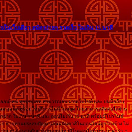
นเว็บเดียว สมัครง่ายๆ รวดเร็ว ไม่เกิน 15 นาที
นออนไลน์ ทุกประเภท สามารถเล่น ผ่านเว็บไซต์ และ บนมือถือ (
ผ่านเน็ต พร้อมให้บริการไม่มีวันหยุด โดยสามารถติดต่อได้ผ่าน
ฝาก ไม่เกิน 5 นาที และ ถอนไม่เกิน 15 นาที พร้อมมีโปรโมชั่
ยอดฝาก หากท่านประสบปัญหาเล่นพนันคาสิโนออนไลน์ถูกโกงบ้าง ไม่
88 ร่วมสนุกสนานกับการเล่นเกมส์คาสิโนออนไลน์ เช่น บาคาร่า, รู