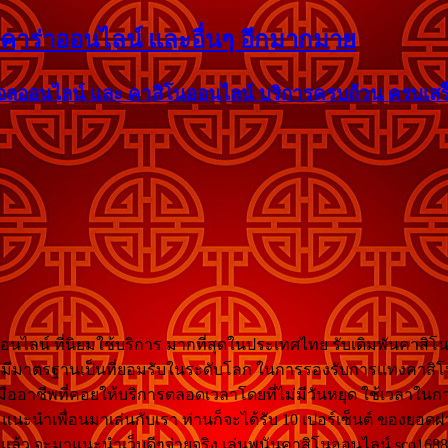
บาคาร่าออนไลน์ และอื่นๆ อีกมากมาย
งบอลออนไลน์ และ คาสิโนออนไลน์ บริการครบถ้วน ครบเสร็จใ
อนไลน์ ที่นิยมใช้บริการ มากที่สุดในประเทศไทย รับเดิมพันคาสิโ
และมีมาตรฐานเป็นที่ยอมรับในระดับโลก ในการรองรับการแทงคาสิโน
ออาชีพที่คอยให้บริการตลอดเวลาโดยที่ไม่มีวันหยุด ใช้เวลาในการ
ือ แนะนำเพื่อนมาเล่นกับเรา ท่านก็จะได้รับ 10 เปอร์เซ็นต์ ของ
ม่มีแล้ว จะมาแนะนำเว็บดีๆจ่ายจริง เล่นพนันคาสิโนออนไลน์ sco16