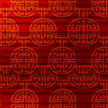
เล็ต, ไฮโล, และอื่นๆอีกมากมาย ทำให้ท่านรู้สึกถึงการเล่นพน
เต้นและความเร้าใจจากการเล่น sco1688 ตลอด 24 ชั่วโมง สามารถเข
ถ่ายทอดสดซึ่งสำหรับการยิงสัญญาณตรงมาจากปอยเปตราชอาณาจักรก
เป็นเกมส์ยอดนิยมจากนักเสี่ยงดวงไม่น้อยเลยทีเดียวสำหรับการเข
แต่ว่าตามแหล่งชุมชนขนาดเล็กนั้นจะเห็นกันบ่อยมากที่ว่ามีการเล่
นั่นก็คือการเล่นพนัน จากที่ในแหล่งชุมชนนั้นเล่นแทงคาสิโนออนไ
ก็ได้ เป็นที่ถกเถียงกันมากกับประเด็นร้อนที่ว่า เมืองไทยจำเป็
สนับสนุนเกิดขึ้นมากทุกหัวระแหงของสังคม บ้างก็ว่าควรเปิดเพราะ
ต้องเข้าใจกันเสียก่อนว่า สังคมไทยกับการพนันเป็นของคู่กัน คนส
แบบจีนก็แพร่หลาย ครั้นกระทั่งยุคที่ตะวันตกมีอิทธิพล การเล่นไ
จากหนังสือเรียนเล่มหนึ่งในระดับมหา’ลัย ( ตอนนี้ผู้เขียนกำลังเ
แต่กลับไม่ได้รับความนิยม ตรงกันข้ามกับประเทศไทยที่หวยทั้งบนดิ
ของเขา แต่ในบางครั้งอาจจะติดปัญหาเข้าเว็บที่เราต้องการอยาก
สล๊อตเว็บที่เกี่ยวกับการพนันถูกบล๊อคทั้งหมดดังนั้นทีมงามของเร
ติดต่อเบอร์โทร 061-0686-975 ลูกค้าสามารถเข้าเล่นได้เลยหลังจ
ทางเข้า sco1688 ทางเข้าเริ่มเกมส์ คาสิโนออนไลน์ ผ่านโทรศัพท์ 