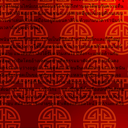
นคาสิโนออนไลน์แบบเสมือนจริง รวมถึงท่านจะได้พบกับความตื่น
ิการคาสิโนออนไลน์อย่างเช่น sco1688 จะมีจุดแข็งอยู่ที่เกมแบบ
้าเล่นเปรียบเสมือนอยู่ที่บ่อนคาสิโน ด้วยเกมบาคาร่านับว่า
วงเวลาอันรวดเร็วทันใจ
รพนันรูปแบบใหม่และกำลังเป็นที่นิยมสำหรับทั้งเด็กและก็ผู้ใหญ่
โลยีทันสมัยอย่างการใช้อินเตอร์เน็ตเข้ามาการเล่นคาสิโนออนไลน์
กฏหมาย แนวคิดที่กำลังได้รับความสนใจ มีทั้งกระแสต่อต้านกับ
่าไม่สมควรเปิดโดยอ้างเหตุผลทางศีลธรรมมาคัดค้าน ก่อนอื่นคง
็นกิจกรรมยามว่างอยู่แล้ว ในยุคต่อมามีคนจีนมาตั้งรกราก การพนัน
นันเสี่ยงโชคเป็นของคู่กันอย่างน่าประหลาด ผู้เขียนเคยอ่านเจอ
ลากกินแบ่ง หรือที่เรียกกันในภาษาอังกฤษว่า “ ล็อตเตอรี่ ” หาก
ฉกเช่นการเล่น “ ปาจิงโกะ ” ของญี่ปุ่นที่เป็นเรื่องปกติในสังคม
็บไซต์การพนันในประเทศไทยไม่ว่าจะเป็นเว็บหวยเว็บแทงบอลเว็บ
่ลูกค้าชอบ สมัครสมาชิกง่ายๆลูกค้าเพียงแค่แอดไลน์ FIFASiam หรือ