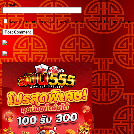
Website
Save my name, email, and website in this browser for the next tim