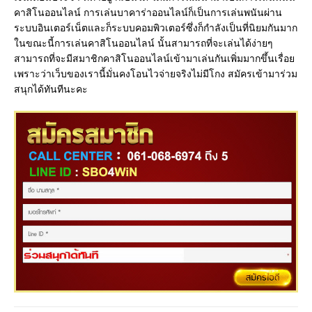
คาสิโนออนไลน์ การเล่นบาคาร่าออนไลน์ก็เป็นการเล่นพนันผ่าน
ระบบอินเตอร์เน็ตและก็ระบบคอมพิวเตอร์ซึ่งก็กำลังเป็นที่นิยมกันมาก
ในขณะนี้การเล่นคาสิโนออนไลน์ นั้นสามารถที่จะเล่นได้ง่ายๆ
สามารถที่จะมีสมาชิกคาสิโนออนไลน์เข้ามาเล่นกันเพิ่มมากขึ้นเรื่อย
เพราะว่าเว็บของเรานี้มั่นคงโอนไวจ่ายจริงไม่มีโกง สมัครเข้ามาร่วม
สนุกได้ทันทีนะคะ