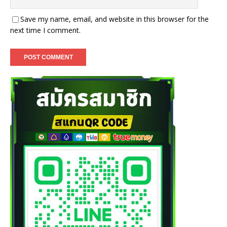
Save my name, email, and website in this browser for the
next time I comment.