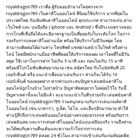
royaldragon789 เราคือ ผู้รับมอบอำนาจโดยตรงจาก
royaldragon789 เว็บคาสิโนออนไลน์ ที่นิยมใช้บริการ มากที่สุดใน
ประเทศไทย รับเดิมพันคาสิโนออนไลน์ ทุกประเภท สามารถเล่น ผ่าน
เว็บไซต์ และ บนมือถือ ( Iphone และ Android ) ซึ่งมีระบบตรวจสอบ
การโกงที่เชื่อถือได้และมีมาตรฐานเป็นที่ยอมรับในระดับโลก ในการ
รองรับการแทงคาสิโนผ่านเน็ต พร้อมให้บริการไม่มีวันหยุด โดย
สามารถติดต่อได้ผ่านทาง โทรศัพท์ แชทผ่านหน้าเว็บไซต์ หรือทาง
ไลน์ โดยมีพนักงานมืออาชีพที่คอยให้บริการตลอดเวลาโดยที่ไม่มีวัน
หยุด ใช้เวลาในการฝาก ไม่เกิน 5 นาที และ ถอนไม่เกิน 15 นาที
พร้อมมีโปรโมชั่นพิเศษมากมาย เช่น สมัครใหม่ รับโบนัสทันที 20
เปอร์เซ็นต์ หรือ แนะนำเพื่อนมาเล่นกับเรา ท่านก็จะได้รับ 10
เปอร์เซ็นต์ ของยอดฝาก หากท่านประสบปัญหาเล่นพนันคาสิโน
ออนไลน์ถูกโกงบ้าง ไม่จ่ายบ้าง ปัญหาติดต่อยาก ไม่ค่อยไว้ใจ วันนี้
ปัญหาเหล่านั้นจะไม่มีแล้ว จะมาแนะนำเว็บดีๆจ่ายจริง เล่นพนันคาสิ
โนออนไลน์ royaldragon789 ร่วมสนุกสนานกับการเล่นเกมส์คาสิ
โนออนไลน์ เช่น บาคาร่า, รูเล็ต, ไฮโล, และอื่นๆอีกมากมาย ทำให้
ท่านรู้สึกถึงการเล่นพนันออนไลน์อย่างครบทุกอรรถรส พร้อมกับการ
เล่นพนันสด และการเล่นคาสิโนออนไลน์แบบเสมือนจริง รวมถึงท่าน
จะได้พบกับความตื่นเต้นและความเร้าใจจากการเล่น
royaldragon789 ตลอด 24 ชั่วโมง สามารถเข้าเล่นกับเกมส์ยอดฮิต