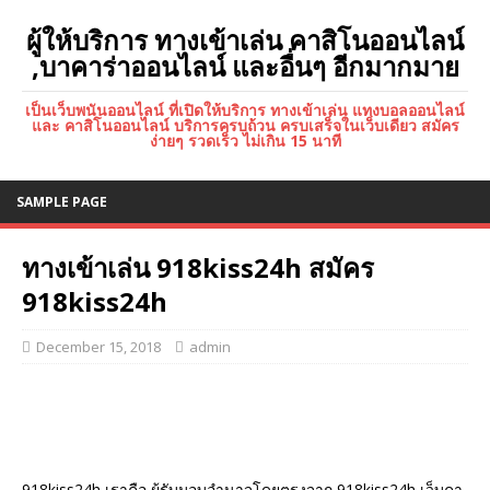
ผู้ให้บริการ ทางเข้าเล่น คาสิโนออนไลน์
,บาคาร่าออนไลน์ และอื่นๆ อีกมากมาย
เป็นเว็บพนันออนไลน์ ที่เปิดให้บริการ ทางเข้าเล่น แทงบอลออนไลน์
และ คาสิโนออนไลน์ บริการครบถ้วน ครบเสร็จในเว็บเดียว สมัคร
ง่ายๆ รวดเร็ว ไม่เกิน 15 นาที
SAMPLE PAGE
ทางเข้าเล่น 918kiss24h สมัคร
918kiss24h
December 15, 2018
admin
918kiss24h เราคือ ผู้รับมอบอำนาจโดยตรงจาก 918kiss24h เว็บคา