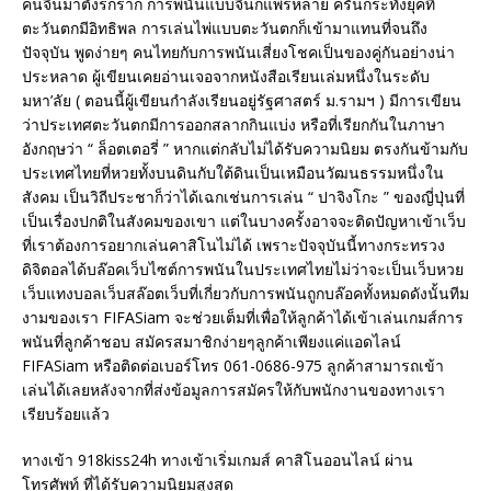
คนจีนมาตั้งรกราก การพนันแบบจีนก็แพร่หลาย ครั้นกระทั่งยุคที่
ตะวันตกมีอิทธิพล การเล่นไพ่แบบตะวันตกก็เข้ามาแทนที่จนถึง
ปัจจุบัน พูดง่ายๆ คนไทยกับการพนันเสี่ยงโชคเป็นของคู่กันอย่างน่า
ประหลาด ผู้เขียนเคยอ่านเจอจากหนังสือเรียนเล่มหนึ่งในระดับ
มหา’ลัย ( ตอนนี้ผู้เขียนกำลังเรียนอยู่รัฐศาสตร์ ม.รามฯ ) มีการเขียน
ว่าประเทศตะวันตกมีการออกสลากกินแบ่ง หรือที่เรียกกันในภาษา
อังกฤษว่า “ ล็อตเตอรี่ ” หากแต่กลับไม่ได้รับความนิยม ตรงกันข้ามกับ
ประเทศไทยที่หวยทั้งบนดินกับใต้ดินเป็นเหมือนวัฒนธรรมหนึ่งใน
สังคม เป็นวิถีประชาก็ว่าได้เฉกเช่นการเล่น “ ปาจิงโกะ ” ของญี่ปุ่นที่
เป็นเรื่องปกติในสังคมของเขา แต่ในบางครั้งอาจจะติดปัญหาเข้าเว็บ
ที่เราต้องการอยากเล่นคาสิโนไม่ได้ เพราะปัจจุบันนี้ทางกระทรวง
ดิจิตอลได้บล๊อคเว็บไซต์การพนันในประเทศไทยไม่ว่าจะเป็นเว็บหวย
เว็บแทงบอลเว็บสล๊อตเว็บที่เกี่ยวกับการพนันถูกบล๊อคทั้งหมดดังนั้นทีม
งามของเรา FIFASiam จะช่วยเต็มที่เพื่อให้ลูกค้าได้เข้าเล่นเกมส์การ
พนันที่ลูกค้าชอบ สมัครสมาชิกง่ายๆลูกค้าเพียงแค่แอดไลน์
FIFASiam หรือติดต่อเบอร์โทร 061-0686-975 ลูกค้าสามารถเข้า
เล่นได้เลยหลังจากที่ส่งข้อมูลการสมัครให้กับพนักงานของทางเรา
เรียบร้อยแล้ว
ทางเข้า 918kiss24h ทางเข้าเริ่มเกมส์ คาสิโนออนไลน์ ผ่าน
โทรศัพท์ ที่ได้รับความนิยมสูงสุด