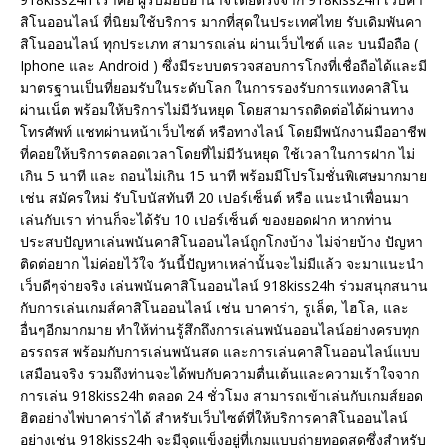
สิโนออนไลน์ ที่นิยมใช้บริการ มากที่สุดในประเทศไทย รับเดิมพันคา
สิโนออนไลน์ ทุกประเภท สามารถเล่น ผ่านเว็บไซต์ และ บนมือถือ (
Iphone และ Android ) ซึ่งมีระบบตรวจสอบการโกงที่เชื่อถือได้และมี
มาตรฐานเป็นที่ยอมรับในระดับโลก ในการรองรับการแทงคาสิโน
ผ่านเน็ต พร้อมให้บริการไม่มีวันหยุด โดยสามารถติดต่อได้ผ่านทาง
โทรศัพท์ แชทผ่านหน้าเว็บไซต์ หรือทางไลน์ โดยมีพนักงานมืออาชีพ
ที่คอยให้บริการตลอดเวลาโดยที่ไม่มีวันหยุด ใช้เวลาในการฝาก ไม่
เกิน 5 นาที และ ถอนไม่เกิน 15 นาที พร้อมมีโปรโมชั่นพิเศษมากมาย
เช่น สมัครใหม่ รับโบนัสทันที 20 เปอร์เซ็นต์ หรือ แนะนำเพื่อนมา
เล่นกับเรา ท่านก็จะได้รับ 10 เปอร์เซ็นต์ ของยอดฝาก หากท่าน
ประสบปัญหาเล่นพนันคาสิโนออนไลน์ถูกโกงบ้าง ไม่จ่ายบ้าง ปัญหา
ติดต่อยาก ไม่ค่อยไว้ใจ วันนี้ปัญหาเหล่านั้นจะไม่มีแล้ว จะมาแนะนำ
เว็บดีๆจ่ายจริง เล่นพนันคาสิโนออนไลน์ 918kiss24h ร่วมสนุกสนาน
กับการเล่นเกมส์คาสิโนออนไลน์ เช่น บาคาร่า, รูเล็ต, ไฮโล, และ
อื่นๆอีกมากมาย ทำให้ท่านรู้สึกถึงการเล่นพนันออนไลน์อย่างครบทุก
อรรถรส พร้อมกับการเล่นพนันสด และการเล่นคาสิโนออนไลน์แบบ
เสมือนจริง รวมถึงท่านจะได้พบกับความตื่นเต้นและความเร้าใจจาก
การเล่น 918kiss24h ตลอด 24 ชั่วโมง สามารถเข้าเล่นกับเกมส์ยอด
ฮิตอย่างไพ่บาคาร่าได้ สำหรับเว็บไซต์ที่ให้บริการคาสิโนออนไลน์
อย่างเช่น 918kiss24h จะมีจุดแข็งอยู่ที่เกมแบบถ่ายทอดสดซึ่งสำหรับ