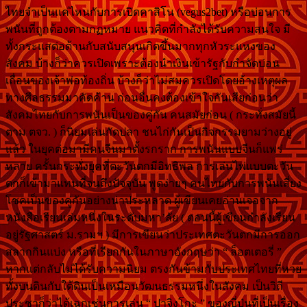
ไทยจำเป็นแค่ไหนกับการเปิดคาสิโน (vegus2bet) หรือบ่อนการ
พนันที่ถูกต้องตามกฏหมาย แนวคิดที่กำลังได้รับความสนใจ มี
ทั้งกระแสต่อต้านกับสนับสนุนเกิดขึ้นมากทุกหัวระแหงของ
สังคม บ้างก็ว่าควรเปิดเพราะต้องนำเงินเข้ารัฐกับกำจัดบ่อน
เถื่อนของเจ้าพ่อท้องถิ่น บ้างก็ว่าไม่สมควรเปิดโดยอ้างเหตุผล
ทางศีลธรรมมาคัดค้าน ก่อนอื่นคงต้องเข้าใจกันเสียก่อนว่า
สังคมไทยกับการพนันเป็นของคู่กัน คนสมัยก่อน ( กระทั่งสมัยนี้
ตาม ตจว. ) ก็นิยมเล่นกัดปลา ชนไก่กันเป็นกิจกรรมยามว่างอยู่
แล้ว ในยุคต่อมามีคนจีนมาตั้งรกราก การพนันแบบจีนก็แพร่
หลาย ครั้นกระทั่งยุคที่ตะวันตกมีอิทธิพล การเล่นไพ่แบบตะวัน
ตกก็เข้ามาแทนที่จนถึงปัจจุบัน พูดง่ายๆ คนไทยกับการพนันเสี่ยง
โชคเป็นของคู่กันอย่างน่าประหลาด ผู้เขียนเคยอ่านเจอจาก
หนังสือเรียนเล่มหนึ่งในระดับมหา’ลัย ( ตอนนี้ผู้เขียนกำลังเรียน
อยู่รัฐศาสตร์ ม.รามฯ ) มีการเขียนว่าประเทศตะวันตกมีการออก
สลากกินแบ่ง หรือที่เรียกกันในภาษาอังกฤษว่า “ ล็อตเตอรี่ ”
หากแต่กลับไม่ได้รับความนิยม ตรงกันข้ามกับประเทศไทยที่หวย
ทั้งบนดินกับใต้ดินเป็นเหมือนวัฒนธรรมหนึ่งในสังคม เป็นวิถี
ประชาก็ว่าได้เฉกเช่นการเล่น “ ปาจิงโกะ ” ของญี่ปุ่นที่เป็นเรื่อง