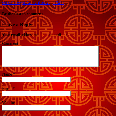
ทางเข้า vegus24hr สมัคร vegus24hr
Be the first to comment
Leave a Reply
Your email address will not be published.
Comment
Name
*
Email
*
Website