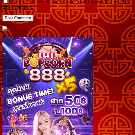
Save my name, email, and website in this browser for the next
time I comment.