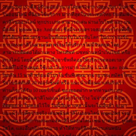
vegus2bet เราคือ ผู้รับมอบอำนาจโดยตรงจาก vegus2bet เว็บคาสิ
โนออนไลน์ ที่นิยมใช้บริการ มากที่สุดในประเทศไทย รับเดิมพัน
คาสิโนออนไลน์ ทุกประเภท สามารถเล่น ผ่านเว็บไซต์ และ บน
มือถือ ( Iphone และ Android ) ซึ่งมีระบบตรวจสอบการโกงที่เชื่อ
ถือได้และมีมาตรฐานเป็นที่ยอมรับในระดับโลก ในการรองรับ
การแทงคาสิโนผ่านเน็ต พร้อมให้บริการไม่มีวันหยุด โดย
สามารถติดต่อได้ผ่านทาง โทรศัพท์ แชทผ่านหน้าเว็บไซต์ หรือ
ทางไลน์ โดยมีพนักงานมืออาชีพที่คอยให้บริการตลอดเวลา
โดยที่ไม่มีวันหยุด ใช้เวลาในการฝาก ไม่เกิน 5 นาที และ ถอน
ไม่เกิน 15 นาที พร้อมมีโปรโมชั่นพิเศษมากมาย เช่น สมัครใหม่
รับโบนัสทันที 20 เปอร์เซ็นต์ หรือ แนะนำเพื่อนมาเล่นกับเรา
ท่านก็จะได้รับ 10 เปอร์เซ็นต์ ของยอดฝาก หากท่านประสบ
ปัญหาเล่นพนันคาสิโนออนไลน์ถูกโกงบ้าง ไม่จ่ายบ้าง ปัญหา
ติดต่อยาก ไม่ค่อยไว้ใจ วันนี้ปัญหาเหล่านั้นจะไม่มีแล้ว จะมา
แนะนำเว็บดีๆจ่ายจริง เล่นพนันคาสิโนออนไลน์ vegus2bet ร่วม
สนุกสนานกับการเล่นเกมส์คาสิโนออนไลน์ เช่น บาคาร่า, รูเล็ต,
ไฮโล, และอื่นๆอีกมากมาย ทำให้ท่านรู้สึกถึงการเล่นพนัน
ออนไลน์อย่างครบทุกอรรถรส พร้อมกับการเล่นพนันสด และ