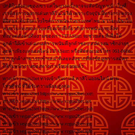
ปกติในสังคมของเขา แต่ในบางครั้งอาจจะติดปัญหาเข้าเว็บที่
เราต้องการอยากเล่นคาสิโนไม่ได้ เพราะปัจจุบันนี้ทางกระทรวง
ดิจิตอลได้บล๊อคเว็บไซต์การพนันในประเทศไทยไม่ว่าจะเป็นเว็บ
หวยเว็บแทงบอลเว็บสล๊อตเว็บที่เกี่ยวกับการพนันถูกบล๊อค
ทั้งหมดดังนั้นทีมงามของเรา FIFASiam จะช่วยเต็มที่เพื่อให้
ลูกค้าได้เข้าเล่นเกมส์การพนันที่ลูกค้าชอบ สมัครสมาชิกง่ายๆ
ลูกค้าเพียงแค่แอดไลน์ FIFASiam หรือติดต่อเบอร์โทร 061-0686-
975 ลูกค้าสามารถเข้าเล่นได้เลยหลังจากที่ส่งข้อมูลการสมัคร
ให้กับพนักงานของทางเราเรียบร้อยแล้ว
ทางเข้า vegus2bet ทางเข้าเริ่มเกมส์ คาสิโนออนไลน์ ผ่าน
โทรศัพท์ ที่ได้รับความนิยมสูงสุด
ทางเข้า vegus2bet https://www.vegus2bet.com
ทางเข้า vegus2bet https://www.vegus2bet.net
ทางเข้า vegus2bet https://www.vegus2bet.club
ทางเข้า vegus2bet https://www.vegus2bet.asia
ทางเข้า vegus2bet https://www.vegus2bet.org
ทางเข้า vegus2bet https://www.vegus2bet.info