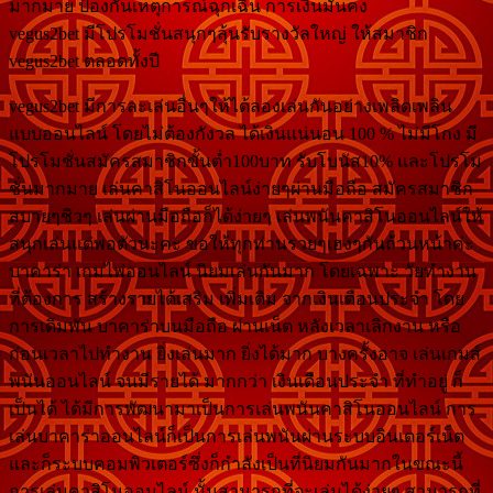
มากมาย ป้องกันเหตุการณ์ฉุกเฉิน การเงินมั่นคง
vegus2bet มีโปรโมชั่นสนุกๆลุ้นรับรางวัลใหญ่ ให้สมาชิก
vegus2bet ตลอดทั้งปี
vegus2bet มีการละเล่นอื่นๆให้ได้ลองเล่นกันอย่างเพลิดเพลิน
แบบออนไลน์ โดยไม่ต้องกังวล ได้เงินแน่นอน 100 % ไม่มีโกง มี
โปรโมชั่นสมัครสมาชิกขั้นต่ำ100บาท รับโบนัส10% และโปรโม
ชั่นมากมาย เล่นคาสิโนออนไลน์ง่ายๆผ่านมือถือ สมัครสมาชิก
สบายๆชิวๆ เล่นผ่านมือถือก็ได้ง่ายๆ เล่นพนันคาสิโนออนไลน์ให้
สนุกเล่นแต่พอตัวนะคะ ขอให้ทุกท่านรวยๆเฮงๆกันถ้วนหน้าค่ะ
บาคาร่า เกมไพ่ออนไลน์ นิยมเล่นกันมาก โดยเฉพาะ วัยทำงาน
ที่ต้องการ สร้างรายได้เสริม เพิ่มเติม จากเงินเดือนประจำ โดย
การเดิมพัน บาคาร่าบนมือถือ ผ่านเน็ต หลังเวลาเลิกงาน หรือ
ก่อนเวลาไปทำงาน ยิ่งเล่นมาก ยิ่งได้มาก บางครั้งอาจ เล่นเกมส์
พนันออนไลน์ จนมีรายได้ มากกว่า เงินเดือนประจำ ที่ทำอยู่ ก็
เป็นได้ ได้มีการพัฒนามาเป็นการเล่นพนันคาสิโนออนไลน์ การ
เล่นบาคาร่าออนไลน์ก็เป็นการเล่นพนันผ่านระบบอินเตอร์เน็ต
และก็ระบบคอมพิวเตอร์ซึ่งก็กำลังเป็นที่นิยมกันมากในขณะนี้
การเล่นคาสิโนออนไลน์ นั้นสามารถที่จะเล่นได้ง่ายๆ สามารถที่