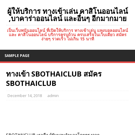
ผู้ให้บริการ ทางเข้าเล่น คาสิโนออนไลน์
,บาคาร่าออนไลน์ และอื่นๆ อีกมากมาย
เป็นเว็บพนันออนไลน์ ที่เปิดให้บริการ ทางเข้าเล่น แทงบอลออนไลน์
และ คาสิโนออนไลน์ บริการครบถ้วน ครบเสร็จในเว็บเดียว สมัคร
ง่ายๆ รวดเร็ว ไม่เกิน 15 นาที
SAMPLE PAGE
ทางเข้า SBOTHAICLUB สมัคร
SBOTHAICLUB
December 14, 2018
admin
SBOTHAICLUB เราคือ ผู้รับมอบอำนาจโดยตรงจาก