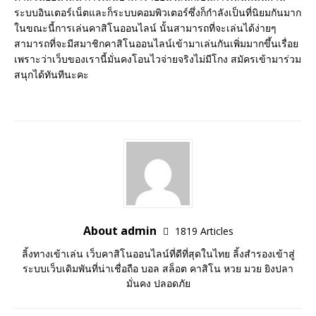
ระบบอินเตอร์เน็ตและก็ระบบคอมพิวเตอร์ซึ่งก็กำลังเป็นที่นิยมกันมาก
ในขณะนี้การเล่นคาสิโนออนไลน์ นั้นสามารถที่จะเล่นได้ง่ายๆ
สามารถที่จะมีสมาชิกคาสิโนออนไลน์เข้ามาเล่นกันเพิ่มมากขึ้นเรื่อย
เพราะว่าเว็บของเรานี้มั่นคงโอนไวจ่ายจริงไม่มีโกง สมัครเข้ามาร่วม
สนุกได้ทันทีนะคะ
About admin
1819 Articles
ลิ้งทางเข้าเล่น เว็บคาสิโนออนไลน์ที่ดีที่สุดในไทย ลิ้งสำรองเข้าสู่
ระบบเว็บเดิมพันที่น่าเชื่อถือ บอล สล็อต คาสิโน หวย มวย ยิงปลา
มั่นคง ปลอดภัย