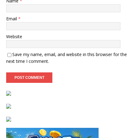
Name
*
Email
*
Website
Save my name, email, and website in this browser for the
next time I comment.