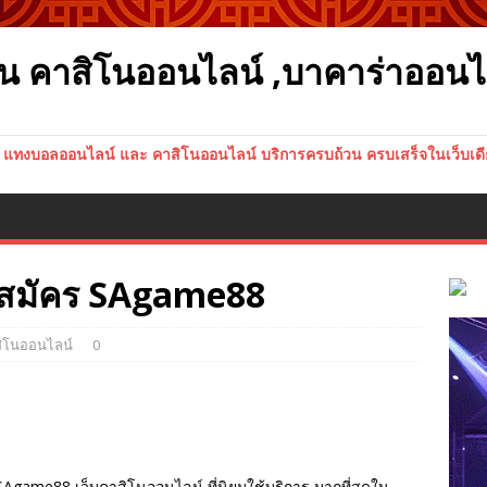
เล่น คาสิโนออนไลน์ ,บาคาร่าออนไล
ล่น แทงบอลออนไลน์ และ คาสิโนออนไลน์ บริการครบถ้วน ครบเสร็จในเว็บเดียว
 สมัคร SAgame88
สิโนออนไลน์
0
game88 เว็บคาสิโนออนไลน์ ที่นิยมใช้บริการ มากที่สุดใน