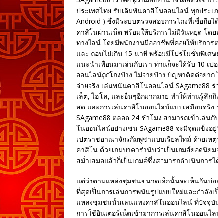
ประเทศไทย รับเดิมพันคาสิโนออนไลน์ ทุกประเภท
Android ) ซึ่งมีระบบตรวจสอบการโกงที่เชื่อถื
คาสิโนผ่านเน็ต พร้อมให้บริการไม่มีวันหยุด โด
ทางไลน์ โดยมีพนักงานมืออาชีพที่คอยให้บริการต
และ ถอนไม่เกิน 15 นาที พร้อมมีโปรโมชั่นพิเศษม
แนะนำเพื่อนมาเล่นกับเรา ท่านก็จะได้รับ 10 
ออนไลน์ถูกโกงบ้าง ไม่จ่ายบ้าง ปัญหาติดต่อยาก ไ
จ่ายจริง เล่นพนันคาสิโนออนไลน์ SAgame88 ร่
เล็ต, ไฮโล, และอื่นๆอีกมากมาย ทำให้ท่านรู้สึ
สด และการเล่นคาสิโนออนไลน์แบบเสมือนจริง ร
SAgame88 ตลอด 24 ชั่วโมง สามารถเข้าเล่นกับเก
โนออนไลน์อย่างเช่น SAgame88 จะมีจุดแข็งอย
เปตราชอาณาจักรกัมพูชาแบบเรียลไทม์ ด้วยเหตุนั
คาสิโน ด้วยเกมบาคาร่านับว่าเป็นเกมส์ยอดนิยมจ
สม่ำเสมอแล้วก็เป็นเกมส์ซึ่งสามารถดำเนินการไ
แต่ว่าตามแหล่งชุมชนขนาดเล็กนั้นจะเห็นกันบ่อยมา
ที่สุดเป็นการเล่นการพนันรูปแบบใหม่และกำลังเป็นท
แหล่งชุมชนนั้นเล่นแทงคาสิโนออนไลน์ ที่ปัจจุบัน
การใช้อินเตอร์เน็ตเข้ามาการเล่นคาสิโนออนไลน์ ก