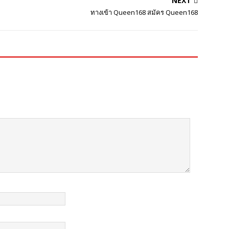
NEXT
ทางเข้า Queen168 สมัคร Queen168