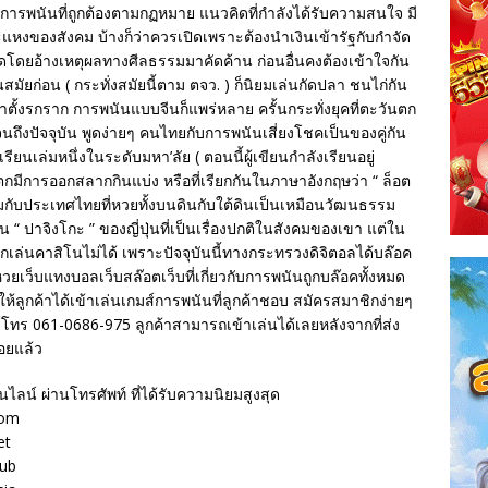
ารพนันที่ถูกต้องตามกฏหมาย แนวคิดที่กำลังได้รับความสนใจ มี
ะแหงของสังคม บ้างก็ว่าควรเปิดเพราะต้องนำเงินเข้ารัฐกับกำจัด
เปิดโดยอ้างเหตุผลทางศีลธรรมมาคัดค้าน ก่อนอื่นคงต้องเข้าใจกัน
สมัยก่อน ( กระทั่งสมัยนี้ตาม ตจว. ) ก็นิยมเล่นกัดปลา ชนไก่กัน
าตั้งรกราก การพนันแบบจีนก็แพร่หลาย ครั้นกระทั่งยุคที่ตะวันตก
นถึงปัจจุบัน พูดง่ายๆ คนไทยกับการพนันเสี่ยงโชคเป็นของคู่กัน
ยนเล่มหนึ่งในระดับมหา’ลัย ( ตอนนี้ผู้เขียนกำลังเรียนอยู่
กมีการออกสลากกินแบ่ง หรือที่เรียกกันในภาษาอังกฤษว่า “ ล็อต
้ามกับประเทศไทยที่หวยทั้งบนดินกับใต้ดินเป็นเหมือนวัฒนธรรม
น “ ปาจิงโกะ ” ของญี่ปุ่นที่เป็นเรื่องปกติในสังคมของเขา แต่ใน
กเล่นคาสิโนไม่ได้ เพราะปัจจุบันนี้ทางกระทรวงดิจิตอลได้บล๊อค
ยเว็บแทงบอลเว็บสล๊อตเว็บที่เกี่ยวกับการพนันถูกบล๊อคทั้งหมด
อให้ลูกค้าได้เข้าเล่นเกมส์การพนันที่ลูกค้าชอบ สมัครสมาชิกง่ายๆ
์โทร 061-0686-975 ลูกค้าสามารถเข้าเล่นได้เลยหลังจากที่ส่ง
อยแล้ว
ลน์ ผ่านโทรศัพท์ ที่ได้รับความนิยมสูงสุด
com
et
lub