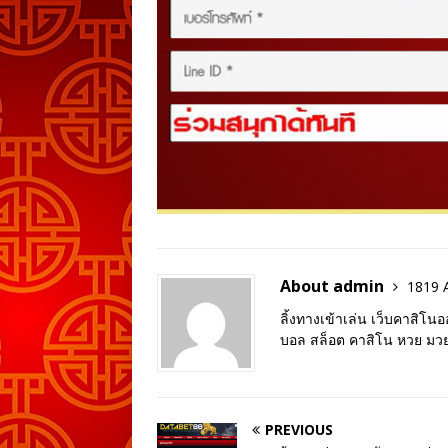
About admin
1819 A
ลิ้งทางเข้าเล่น เว็บคาสิโนออ
บอล สล็อต คาสิโน หวย มวย
PREVIOUS