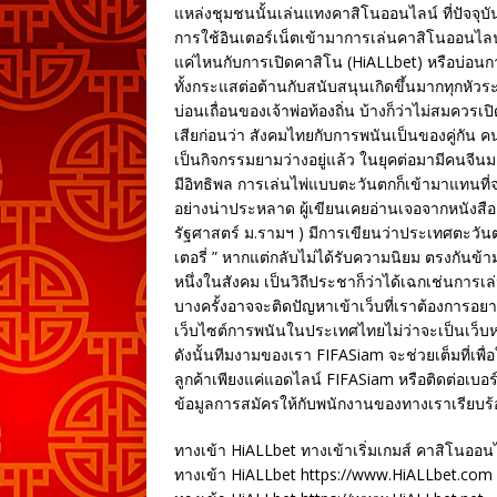
แหล่งชุมชนนั้นเล่นแทงคาสิโนออนไลน์ ที่ปัจจุบัน
การใช้อินเตอร์เน็ตเข้ามาการเล่นคาสิโนออนไลน์ ก
แค่ไหนกับการเปิดคาสิโน (HiALLbet) หรือบ่อนก
ทั้งกระแสต่อต้านกับสนับสนุนเกิดขึ้นมากทุกหัวร
บ่อนเถื่อนของเจ้าพ่อท้องถิ่น บ้างก็ว่าไม่สมควร
เสียก่อนว่า สังคมไทยกับการพนันเป็นของคู่กัน คน
เป็นกิจกรรมยามว่างอยู่แล้ว ในยุคต่อมามีคนจีนม
มีอิทธิพล การเล่นไพ่แบบตะวันตกก็เข้ามาแทนที่จ
อย่างน่าประหลาด ผู้เขียนเคยอ่านเจอจากหนังสือเรี
รัฐศาสตร์ ม.รามฯ ) มีการเขียนว่าประเทศตะวันต
เตอรี่ ” หากแต่กลับไม่ได้รับความนิยม ตรงกันข
หนึ่งในสังคม เป็นวิถีประชาก็ว่าได้เฉกเช่นการเล่
บางครั้งอาจจะติดปัญหาเข้าเว็บที่เราต้องการอยา
เว็บไซต์การพนันในประเทศไทยไม่ว่าจะเป็นเว็บหว
ดังนั้นทีมงามของเรา FIFASiam จะช่วยเต็มที่เพื่
ลูกค้าเพียงแค่แอดไลน์ FIFASiam หรือติดต่อเบอร
ข้อมูลการสมัครให้กับพนักงานของทางเราเรียบร้
ทางเข้า HiALLbet ทางเข้าเริ่มเกมส์ คาสิโนออนไล
ทางเข้า HiALLbet https://www.HiALLbet.com