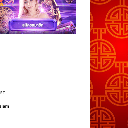
BET
siam