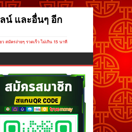
น์ และอื่นๆ อีก
 สมัครง่ายๆ รวดเร็ว ไม่เกิน 15 นาที