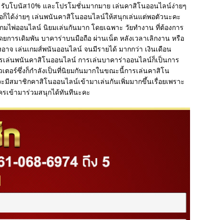
าท รับโบนัส10% และโปรโมชั่นมากมาย เล่นคาสิโนออนไลน์ง่ายๆ
ือก็ได้ง่ายๆ เล่นพนันคาสิโนออนไลน์ให้สนุกเล่นแต่พอตัวนะคะ
เกมไพ่ออนไลน์ นิยมเล่นกันมาก โดยเฉพาะ วัยทำงาน ที่ต้องการ
โดยการเดิมพัน บาคาร่าบนมือถือ ผ่านเน็ต หลังเวลาเลิกงาน หรือ
้งอาจ เล่นเกมส์พนันออนไลน์ จนมีรายได้ มากกว่า เงินเดือน
นการเล่นพนันคาสิโนออนไลน์ การเล่นบาคาร่าออนไลน์ก็เป็นการ
ตอร์ซึ่งก็กำลังเป็นที่นิยมกันมากในขณะนี้การเล่นคาสิโน
จะมีสมาชิกคาสิโนออนไลน์เข้ามาเล่นกันเพิ่มมากขึ้นเรื่อยเพราะ
มัครเข้ามาร่วมสนุกได้ทันทีนะคะ