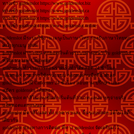
ทางเข้า goldenslot https://www.goldenslot.biz
ทางเข้า goldenslot https://www.goldenslot.ca
ทางเข้า goldenslot https://www.goldenslot.th
ทางเข้า goldenslot https://www.goldenslot.online
goldenslot มีระบบใช้งาน เมนูเป็นภาษาไทย รองรับภาษาไทยทุก
หน้าทุกเมนู 100%
goldenslot ฝาก-ถอน ทุกยอดเงินด้วยระบบผ่านหน้าเว็บ goldenslot
หรือผ่าน Line Callcenter
goldenslot ทำรายการถอนรวดเร็วทำได้ตลอด 24 ชั่วโมง
goldenslot สามารถใช้งานระบบ กดแทงผ่านมือถือได้เลย
goldenslot เรามี Callcenter 24 ชั่วโมง สอบถาม ปรึกษา และ
สมัคร goldenslot ได้ตลอด
goldenslot คาสิโนแทงขั้นต่ำเริ่มต้นที่10บาท แทงง่ายๆจ่ายจริง
แจ็คพอตแตกแน่นอน
goldenslot มีคาสิโนสด ทั้ง บาคาร่าและ อื่นๆแบบสดๆ ได้ในไอดี
เดียวกัน
goldenslot ช่องทางการติดต่อ ที่ทาง goldenslot จัดเตรียมไว้