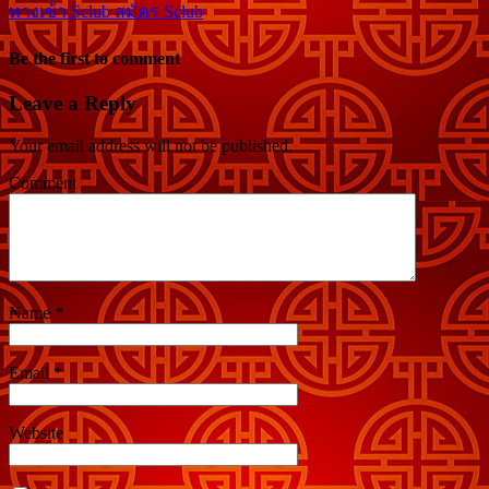
ทางเข้า Sclub สมัคร Sclub
Be the first to comment
Leave a Reply
Your email address will not be published.
Comment
Name
*
Email
*
Website