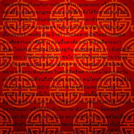
ไทยจำเป็นแค่ไหนกับการเปิดคาสิโน (goldenslot) หรือบ่อนการ
พนันที่ถูกต้องตามกฏหมาย แนวคิดที่กำลังได้รับความสนใจ มี
ทั้งกระแสต่อต้านกับสนับสนุนเกิดขึ้นมากทุกหัวระแหงของ
สังคม บ้างก็ว่าควรเปิดเพราะต้องนำเงินเข้ารัฐกับกำจัดบ่อน
เถื่อนของเจ้าพ่อท้องถิ่น บ้างก็ว่าไม่สมควรเปิดโดยอ้างเหตุผล
ทางศีลธรรมมาคัดค้าน ก่อนอื่นคงต้องเข้าใจกันเสียก่อนว่า
สังคมไทยกับการพนันเป็นของคู่กัน คนสมัยก่อน ( กระทั่งสมัยนี้
ตาม ตจว. ) ก็นิยมเล่นกัดปลา ชนไก่กันเป็นกิจกรรมยามว่างอยู่
แล้ว ในยุคต่อมามีคนจีนมาตั้งรกราก การพนันแบบจีนก็แพร่
หลาย ครั้นกระทั่งยุคที่ตะวันตกมีอิทธิพล การเล่นไพ่แบบตะวัน
ตกก็เข้ามาแทนที่จนถึงปัจจุบัน พูดง่ายๆ คนไทยกับการพนันเสี่ยง
โชคเป็นของคู่กันอย่างน่าประหลาด ผู้เขียนเคยอ่านเจอจาก
หนังสือเรียนเล่มหนึ่งในระดับมหา’ลัย ( ตอนนี้ผู้เขียนกำลังเรียน
อยู่รัฐศาสตร์ ม.รามฯ ) มีการเขียนว่าประเทศตะวันตกมีการออก
สลากกินแบ่ง หรือที่เรียกกันในภาษาอังกฤษว่า “ ล็อตเตอรี่ ”
หากแต่กลับไม่ได้รับความนิยม ตรงกันข้ามกับประเทศไทยที่หวย
ทั้งบนดินกับใต้ดินเป็นเหมือนวัฒนธรรมหนึ่งในสังคม เป็นวิถี
ประชาก็ว่าได้เฉกเช่นการเล่น “ ปาจิงโกะ ” ของญี่ปุ่นที่เป็นเรื่อง