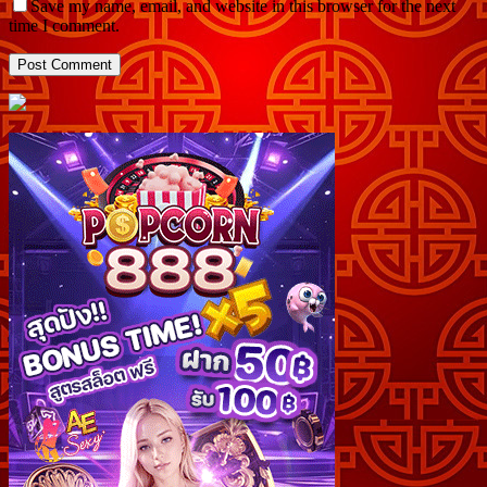
Save my name, email, and website in this browser for the next
time I comment.