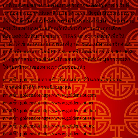
ปกติในสังคมของเขา แต่ในบางครั้งอาจจะติดปัญหาเข้าเว็บที่
เราต้องการอยากเล่นคาสิโนไม่ได้ เพราะปัจจุบันนี้ทางกระทรวง
ดิจิตอลได้บล๊อคเว็บไซต์การพนันในประเทศไทยไม่ว่าจะเป็นเว็บ
หวยเว็บแทงบอลเว็บสล๊อตเว็บที่เกี่ยวกับการพนันถูกบล๊อค
ทั้งหมดดังนั้นทีมงามของเรา FIFASiam จะช่วยเต็มที่เพื่อให้
ลูกค้าได้เข้าเล่นเกมส์การพนันที่ลูกค้าชอบ สมัครสมาชิกง่ายๆ
ลูกค้าเพียงแค่แอดไลน์ FIFASiam หรือติดต่อเบอร์โทร 061-0686-
975 ลูกค้าสามารถเข้าเล่นได้เลยหลังจากที่ส่งข้อมูลการสมัคร
ให้กับพนักงานของทางเราเรียบร้อยแล้ว
ทางเข้า goldenslot ทางเข้าเริ่มเกมส์ คาสิโนออนไลน์ ผ่าน
โทรศัพท์ ที่ได้รับความนิยมสูงสุด
ทางเข้า goldenslot https://www.goldenslot.com
ทางเข้า goldenslot https://www.goldenslot.net
ทางเข้า goldenslot https://www.goldenslot.club
ทางเข้า goldenslot https://www.goldenslot.asia
ทางเข้า goldenslot https://www.goldenslot.org
ทางเข้า goldenslot https://www.goldenslot.info