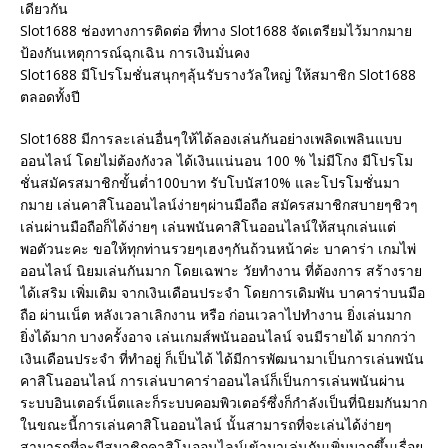
เดียวกัน
Slot1688 ช่องทางการติดต่อ ที่ทาง Slot1688 จัดเตรียมไว้มากมาย
ป้องกันเหตุการณ์ฉุกเฉิน การเงินมั่นคง
Slot1688 มีโปรโมชั่นสนุกๆลุ้นรับรางวัลใหญ่ ให้สมาชิก Slot1688
ตลอดทั้งปี
Slot1688 มีการละเล่นอื่นๆให้ได้ลองเล่นกันอย่างเพลิดเพลินแบบ
ออนไลน์ โดยไม่ต้องกังวล ได้เงินแน่นอน 100 % ไม่มีโกง มีโปรโม
ชั่นสมัครสมาชิกขั้นต่ำ100บาท รับโบนัส10% และโปรโมชั่นมา
กมาย เล่นคาสิโนออนไลน์ง่ายๆผ่านมือถือ สมัครสมาชิกสบายๆชิวๆ
เล่นผ่านมือถือก็ได้ง่ายๆ เล่นพนันคาสิโนออนไลน์ให้สนุกเล่นแต่
พอตัวนะคะ ขอให้ทุกท่านรวยๆเฮงๆกันถ้วนหน้าค่ะ บาคาร่า เกมไพ่
ออนไลน์ นิยมเล่นกันมาก โดยเฉพาะ วัยทำงาน ที่ต้องการ สร้างราย
ได้เสริม เพิ่มเติม จากเงินเดือนประจำ โดยการเดิมพัน บาคาร่าบนมือ
ถือ ผ่านเน็ต หลังเวลาเลิกงาน หรือ ก่อนเวลาไปทำงาน ยิ่งเล่นมาก
ยิ่งได้มาก บางครั้งอาจ เล่นเกมส์พนันออนไลน์ จนมีรายได้ มากกว่า
เงินเดือนประจำ ที่ทำอยู่ ก็เป็นได้ ได้มีการพัฒนามาเป็นการเล่นพนัน
คาสิโนออนไลน์ การเล่นบาคาร่าออนไลน์ก็เป็นการเล่นพนันผ่าน
ระบบอินเตอร์เน็ตและก็ระบบคอมพิวเตอร์ซึ่งก็กำลังเป็นที่นิยมกันมาก
ในขณะนี้การเล่นคาสิโนออนไลน์ นั้นสามารถที่จะเล่นได้ง่ายๆ
สามารถที่จะมีสมาชิกคาสิโนออนไลน์เข้ามาเล่นกันเพิ่มมากขึ้นเรื่อย