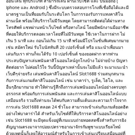
ออนไลน์ ทุกประเภท สามารถเล่น ผ่านเว็บไซต์ และ บนมือถือ (
Iphone และ Android ) ซึ่งมีระบบตรวจสอบการโกงที่เชื่อถือได้และมี
มาตรฐานเป็นที่ยอมรับในระดับโลก ในการรองรับการแทงคาสิโน
ผ่านเน็ต พร้อมให้บริการไม่มีวันหยุด โดยสามารถติดต่อได้ผ่านทาง
โทรศัพท์ แชทผ่านหน้าเว็บไซต์ หรือทางไลน์ โดยมีพนักงานมืออาชีพ
ที่คอยให้บริการตลอดเวลาโดยที่ไม่มีวันหยุด ใช้เวลาในการฝาก ไม่
เกิน 5 นาที และ ถอนไม่เกิน 15 นาที พร้อมมีโปรโมชั่นพิเศษมากมาย
เช่น สมัครใหม่ รับโบนัสทันที 20 เปอร์เซ็นต์ หรือ แนะนำเพื่อนมา
เล่นกับเรา ท่านก็จะได้รับ 10 เปอร์เซ็นต์ ของยอดฝาก หากท่าน
ประสบปัญหาเล่นพนันคาสิโนออนไลน์ถูกโกงบ้าง ไม่จ่ายบ้าง ปัญหา
ติดต่อยาก ไม่ค่อยไว้ใจ วันนี้ปัญหาเหล่านั้นจะไม่มีแล้ว จะมาแนะนำ
เว็บดีๆจ่ายจริง เล่นพนันคาสิโนออนไลน์ Slot1688 ร่วมสนุกสนาน
กับการเล่นเกมส์คาสิโนออนไลน์ เช่น บาคาร่า, รูเล็ต, ไฮโล, และ
อื่นๆอีกมากมาย ทำให้ท่านรู้สึกถึงการเล่นพนันออนไลน์อย่างครบทุก
อรรถรส พร้อมกับการเล่นพนันสด และการเล่นคาสิโนออนไลน์แบบ
เสมือนจริง รวมถึงท่านจะได้พบกับความตื่นเต้นและความเร้าใจจาก
การเล่น Slot1688 ตลอด 24 ชั่วโมง สามารถเข้าเล่นกับเกมส์ยอดฮิต
อย่างไพ่บาคาร่าได้ สำหรับเว็บไซต์ที่ให้บริการคาสิโนออนไลน์อย่าง
เช่น Slot1688 จะมีจุดแข็งอยู่ที่เกมแบบถ่ายทอดสดซึ่งสำหรับการยิง
สัญญาณตรงมาจากปอยเปตราชอาณาจักรกัมพูชาแบบเรียลไทม์
ด้วยเหตุนั้นก็เลยให้อารมณ์สำหรับในการเข้าเล่นเปรียบเสมือนอยู่ที่