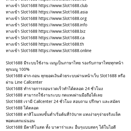
ทางเข้า Slot1688 https://www.Slot1688.club
ทางเข้า Slot1688 https://www.Slot1688.asia
ทางเข้า Slot1688 https://www.Slot1688.org
ทางเข้า Slot1688 https://www.Slot1688.info
ทางเข้า Slot1688 https://www.Slot1688.biz
ทางเข้า Slot1688 https://www.Slot1688.ca
ทางเข้า Slot1688 https://www.Slot1688.th
ทางเข้า Slot1688 https://www.Slot1688.online
Slot1688 มีระบบใช้งาน เมนูเป็นภาษาไทย รองรับภาษาไทยทุกหน้า
ทุกเมนู 100%
Slot1688 ฝาก-ถอน ทุกยอดเงินด้วยระบบผ่านหน้าเว็บ Slot1688 หรือ
ผ่าน Line Callcenter
Slot1688 ทำรายการถอนรวดเร็วทำได้ตลอด 24 ชั่วโมง
Slot1688 สามารถใช้งานระบบ กดแทงผ่านมือถือได้เลย
Slot1688 เรามี Callcenter 24 ชั่วโมง สอบถาม ปรึกษา และสมัคร
Slot1688 ได้ตลอด
Slot1688 คาสิโนแทงขั้นต่ำเริ่มต้นที่10บาท แทงง่ายๆจ่ายจริงแจ็ค
พอตแตกแน่นอน
Slot1688 มีคาสิโนสด ทั้ง บาคาร่าและ อื่นๆแบบสดๆ ได้ในไอดี