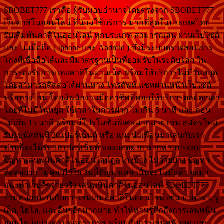
SBOBET777 เราคือ ผู้รับมอบอำนาจโดยตรงจาก SBOBET777
เว็บคาสิโนออนไลน์ ที่นิยมใช้บริการ มากที่สุดในประเทศไทย
รับเดิมพันคาสิโนออนไลน์ ทุกประเภท สามารถเล่น ผ่านเว็บไซต์
และ บนมือถือ ( Iphone และ Android ) ซึ่งมีระบบตรวจสอบการ
โกงที่เชื่อถือได้และมีมาตรฐานเป็นที่ยอมรับในระดับโลก ใน
การรองรับการแทงคาสิโนผ่านเน็ต พร้อมให้บริการไม่มีวันหยุด
โดยสามารถติดต่อได้ผ่านทาง โทรศัพท์ แชทผ่านหน้าเว็บไซต์
หรือทางไลน์ โดยมีพนักงานมืออาชีพที่คอยให้บริการตลอดเวลา
โดยที่ไม่มีวันหยุด ใช้เวลาในการฝาก ไม่เกิน 5 นาที และ ถอน
ไม่เกิน 15 นาที พร้อมมีโปรโมชั่นพิเศษมากมาย เช่น สมัครใหม่
รับโบนัสทันที 20 เปอร์เซ็นต์ หรือ แนะนำเพื่อนมาเล่นกับเรา
ท่านก็จะได้รับ 10 เปอร์เซ็นต์ ของยอดฝาก หากท่านประสบ
ปัญหาเล่นพนันคาสิโนออนไลน์ถูกโกงบ้าง ไม่จ่ายบ้าง ปัญหา
ติดต่อยาก ไม่ค่อยไว้ใจ วันนี้ปัญหาเหล่านั้นจะไม่มีแล้ว จะมา
แนะนำเว็บดีๆจ่ายจริง เล่นพนันคาสิโนออนไลน์ SBOBET777
ร่วมสนุกสนานกับการเล่นเกมส์คาสิโนออนไลน์ เช่น บาคาร่า, รู
เล็ต, ไฮโล, และอื่นๆอีกมากมาย ทำให้ท่านรู้สึกถึงการเล่นพนัน
ออนไลน์อย่างครบทุกอรรถรส พร้อมกับการเล่นพนันสด และ