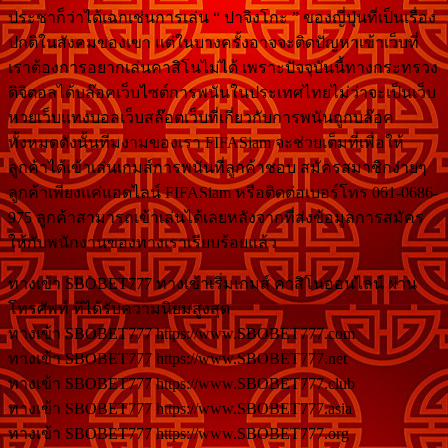
ประชาก็ว่าได้เฉกเช่นการเล่น “ ปาจิงโกะ ” ของญี่ปุ่นที่เป็นเรื่อง
ปกติในสังคมของเขา แต่ในบางครั้งอาจจะติดปัญหาเข้าเว็บที่
เราต้องการอยากเล่นคาสิโนไม่ได้ เพราะปัจจุบันนี้ทางกระทรวง
ดิจิตอลได้บล๊อคเว็บไซต์การพนันในประเทศไทยไม่ว่าจะเป็นเว็บ
หวยเว็บแทงบอลเว็บสล๊อตเว็บที่เกี่ยวกับการพนันถูกบล๊อค
ทั้งหมดดังนั้นทีมงามของเรา FIFASiam จะช่วยเต็มที่เพื่อให้
ลูกค้าได้เข้าเล่นเกมส์การพนันที่ลูกค้าชอบ สมัครสมาชิกง่ายๆ
ลูกค้าเพียงแค่แอดไลน์ FIFASiam หรือติดต่อเบอร์โทร 061-0686-
975 ลูกค้าสามารถเข้าเล่นได้เลยหลังจากที่ส่งข้อมูลการสมัคร
ให้กับพนักงานของทางเราเรียบร้อยแล้ว
ทางเข้า SBOBET777 ทางเข้าเริ่มเกมส์ คาสิโนออนไลน์ ผ่าน
โทรศัพท์ ที่ได้รับความนิยมสูงสุด
ทางเข้า SBOBET777 https://www.SBOBET777.com
ทางเข้า SBOBET777 https://www.SBOBET777.net
ทางเข้า SBOBET777 https://www.SBOBET777.club
ทางเข้า SBOBET777 https://www.SBOBET777.asia
ทางเข้า SBOBET777 https://www.SBOBET777.org