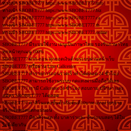
ทางเข้า SBOBET777 https://www.SBOBET777.info
ทางเข้า SBOBET777 https://www.SBOBET777.biz
ทางเข้า SBOBET777 https://www.SBOBET777.ca
ทางเข้า SBOBET777 https://www.SBOBET777.th
ทางเข้า SBOBET777 https://www.SBOBET777.online
SBOBET777 มีระบบใช้งาน เมนูเป็นภาษาไทย รองรับภาษาไทย
ทุกหน้าทุกเมนู 100%
SBOBET777 ฝาก-ถอน ทุกยอดเงินด้วยระบบผ่านหน้าเว็บ
SBOBET777 หรือผ่าน Line Callcenter
SBOBET777 ทำรายการถอนรวดเร็วทำได้ตลอด 24 ชั่วโมง
SBOBET777 สามารถใช้งานระบบ กดแทงผ่านมือถือได้เลย
SBOBET777 เรามี Callcenter 24 ชั่วโมง สอบถาม ปรึกษา และ
สมัคร SBOBET777 ได้ตลอด
SBOBET777 คาสิโนแทงขั้นต่ำเริ่มต้นที่10บาท แทงง่ายๆจ่าย
จริงแจ็คพอตแตกแน่นอน
SBOBET777 มีคาสิโนสด ทั้ง บาคาร่าและ อื่นๆแบบสดๆ ได้ใน
ไอดีเดียวกัน