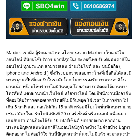
Maxbet เราคือ ผู้รับมอบอำนาจโดยตรงจาก Maxbet เว็บคาสิโน
ออนไลน์ ที่นิยมใช้บริการ มากที่สุดในประเทศไทย รับเดิมพันคาสิโน
ออนไลน์ ทุกประเภท สามารถเล่น ผ่านเว็บไซต์ และ บนมือถือ (
Iphone และ Android ) ซึ่งมีระบบตรวจสอบการโกงที่เชื่อถือได้และมี
มาตรฐานเป็นที่ยอมรับในระดับโลก ในการรองรับการแทงคาสิโน
ผ่านเน็ต พร้อมให้บริการไม่มีวันหยุด โดยสามารถติดต่อได้ผ่านทาง
โทรศัพท์ แชทผ่านหน้าเว็บไซต์ หรือทางไลน์ โดยมีพนักงานมืออาชีพ
ที่คอยให้บริการตลอดเวลาโดยที่ไม่มีวันหยุด ใช้เวลาในการฝาก ไม่
เกิน 5 นาที และ ถอนไม่เกิน 15 นาที พร้อมมีโปรโมชั่นพิเศษมากมาย
เช่น สมัครใหม่ รับโบนัสทันที 20 เปอร์เซ็นต์ หรือ แนะนำเพื่อนมา
เล่นกับเรา ท่านก็จะได้รับ 10 เปอร์เซ็นต์ ของยอดฝาก หากท่าน
ประสบปัญหาเล่นพนันคาสิโนออนไลน์ถูกโกงบ้าง ไม่จ่ายบ้าง ปัญหา
ติดต่อยาก ไม่ค่อยไว้ใจ วันนี้ปัญหาเหล่านั้นจะไม่มีแล้ว จะมาแนะนำ