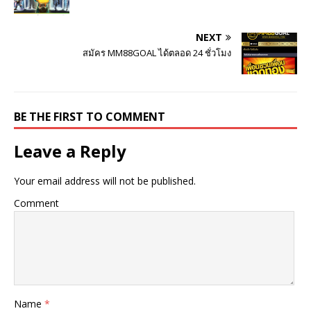
NEXT
สมัคร MM88GOAL ได้ตลอด 24 ชั่วโมง
BE THE FIRST TO COMMENT
Leave a Reply
Your email address will not be published.
Comment
Name
*