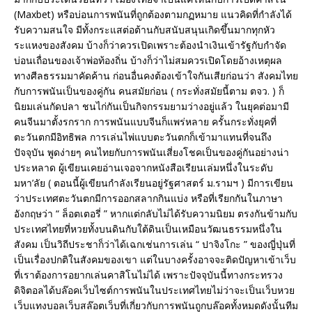
(Maxbet) หรือบ่อนการพนันที่ถูกต้องตามกฏหมาย แนวคิดที่กำลังได้
รับความสนใจ มีทั้งกระแสต่อต้านกับสนับสนุนเกิดขึ้นมากทุกหัว
ระแหงของสังคม บ้างก็ว่าควรเปิดเพราะต้องนำเงินเข้ารัฐกับกำจัด
บ่อนเถื่อนของเจ้าพ่อท้องถิ่น บ้างก็ว่าไม่สมควรเปิดโดยอ้างเหตุผล
ทางศีลธรรมมาคัดค้าน ก่อนอื่นคงต้องเข้าใจกันเสียก่อนว่า สังคมไทย
กับการพนันเป็นของคู่กัน คนสมัยก่อน ( กระทั่งสมัยนี้ตาม ตจว. ) ก็
นิยมเล่นกัดปลา ชนไก่กันเป็นกิจกรรมยามว่างอยู่แล้ว ในยุคต่อมามี
คนจีนมาตั้งรกราก การพนันแบบจีนก็แพร่หลาย ครั้นกระทั่งยุคที่
ตะวันตกมีอิทธิพล การเล่นไพ่แบบตะวันตกก็เข้ามาแทนที่จนถึง
ปัจจุบัน พูดง่ายๆ คนไทยกับการพนันเสี่ยงโชคเป็นของคู่กันอย่างน่า
ประหลาด ผู้เขียนเคยอ่านเจอจากหนังสือเรียนเล่มหนึ่งในระดับ
มหา’ลัย ( ตอนนี้ผู้เขียนกำลังเรียนอยู่รัฐศาสตร์ ม.รามฯ ) มีการเขียน
ว่าประเทศตะวันตกมีการออกสลากกินแบ่ง หรือที่เรียกกันในภาษา
อังกฤษว่า “ ล็อตเตอรี่ ” หากแต่กลับไม่ได้รับความนิยม ตรงกันข้ามกับ
ประเทศไทยที่หวยทั้งบนดินกับใต้ดินเป็นเหมือนวัฒนธรรมหนึ่งใน
สังคม เป็นวิถีประชาก็ว่าได้เฉกเช่นการเล่น “ ปาจิงโกะ ” ของญี่ปุ่นที่
เป็นเรื่องปกติในสังคมของเขา แต่ในบางครั้งอาจจะติดปัญหาเข้าเว็บ
ที่เราต้องการอยากเล่นคาสิโนไม่ได้ เพราะปัจจุบันนี้ทางกระทรวง
ดิจิตอลได้บล๊อคเว็บไซต์การพนันในประเทศไทยไม่ว่าจะเป็นเว็บหวย
เว็บแทงบอลเว็บสล๊อตเว็บที่เกี่ยวกับการพนันถูกบล๊อคทั้งหมดดังนั้นทีม