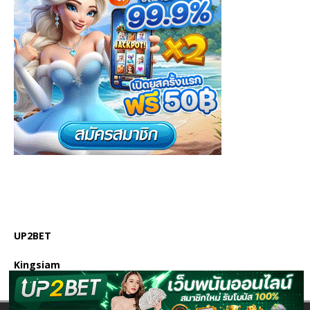
UP2BET
Kingsiam