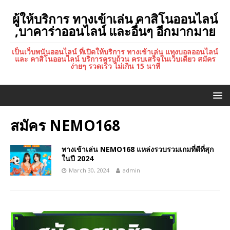
ผู้ให้บริการ ทางเข้าเล่น คาสิโนออนไลน์
,บาคาร่าออนไลน์ และอื่นๆ อีกมากมาย
เป็นเว็บพนันออนไลน์ ที่เปิดให้บริการ ทางเข้าเล่น แทงบอลออนไลน์
และ คาสิโนออนไลน์ บริการครบถ้วน ครบเสร็จในเว็บเดียว สมัคร
ง่ายๆ รวดเร็ว ไม่เกิน 15 นาที
สมัคร NEMO168
ทางเข้าเล่น NEMO168 แหล่งรวบรวมเกมที่ดีที่สุก
ในปี 2024
March 30, 2024
admin