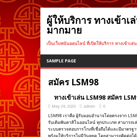
ผู้ให้บริการ ทางเข้า
มากมาย
เป็นเว็บพนันออนไลน์ ที่เปิดให้บริการ ทางเข้าเ
SAMPLE PAGE
สมัคร LSM98
ทางเข้าเล่น LSM98 สมัคร LSM
May 29, 2020
admin
0
LSM98 เราคือ ผู้รับมอบอำนาจโดยตรงจาก LSM98
รับเดิมพันคาสิโนออนไลน์ ทุกประเภท สามารถเล่น 
ระบบตรวจสอบการโกงที่เชื่อถือได้และมีมาตรฐา
พร้อมให้บริการไม่มีวันหยุด โดยสามารถติดต่อได