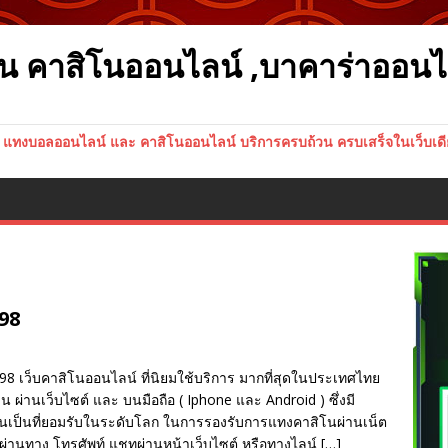
เล่น คาสิโนออนไลน์ ,บาคาร่าออนไล
ล่น แทงบอลออนไลน์ และ คาสิโนออนไลน์ บริการครบถ้วน ครบเสร็จในเว็บเดียว
98
 เว็บคาสิโนออนไลน์ ที่นิยมใช้บริการ มากที่สุดในประเทศไทย
ผ่านเว็บไซต์ และ บนมือถือ ( Iphone และ Android ) ซึ่งมี
นเป็นที่ยอมรับในระดับโลก ในการรองรับการแทงคาสิโนผ่านเน็ต
้ผ่านทาง โทรศัพท์ แชทผ่านหน้าเว็บไซต์ หรือทางไลน์
[…]