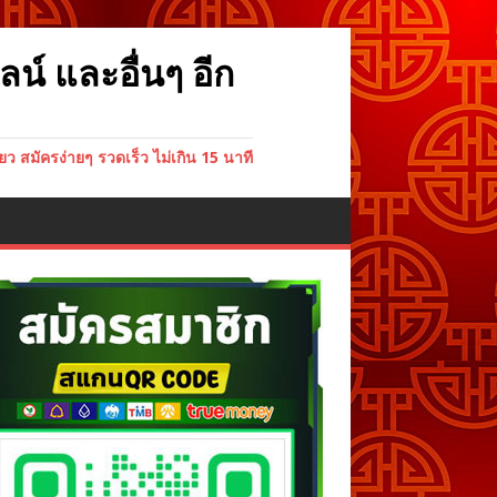
น์ และอื่นๆ อีก
 สมัครง่ายๆ รวดเร็ว ไม่เกิน 15 นาที