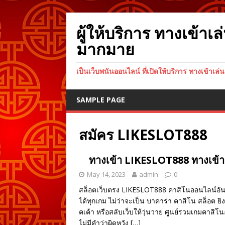
ผู้ให้บริการ ทางเข้า
มากมาย
เป็นเว็บพนันออนไลน์ ที่เปิดให้บริการ ทางเข้าเ
SAMPLE PAGE
สมัคร LIKESLOT888
ทางเข้า LIKESLOT888 ทางเข้
May 14, 2023
admin
0
สล็อตเว็บตรง LIKESLOT888 คาสิโนออนไลน์อันดั
ได้ทุกเกม ไม่ว่าจะเป็น บาคาร่า คาสิโน สล็อต ยิ
คเค้า หรือสลับเว็บให้วุ่นวาย ศูนย์รวมเกมคาสิโ
ไม่มีคำว่าผิดหวัง
[…]