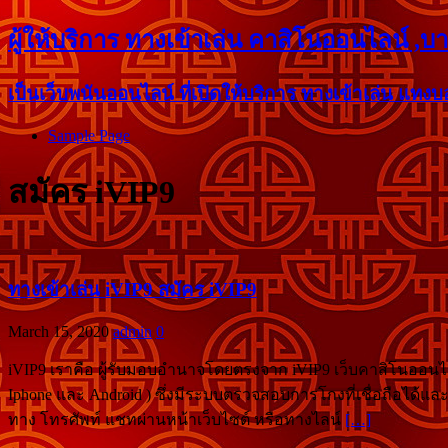
ผู้ให้บริการ ทางเข้าเล่น คาสิโนออนไลน์ ,
เป็นเว็บพนันออนไลน์ ที่เปิดให้บริการ ทางเข้าเล่น แท
Sample Page
สมัคร iVIP9
ทางเข้าเล่น iVIP9 สมัคร iVIP9
March 15, 2020
admin
0
iVIP9 เราคือ ผู้รับมอบอำนาจโดยตรงจาก iVIP9 เว็บคาสิโนออนไล
Iphone และ Android ) ซึ่งมีระบบตรวจสอบการโกงที่เชื่อถือได้
ทาง โทรศัพท์ แชทผ่านหน้าเว็บไซต์ หรือทางไลน์
[…]