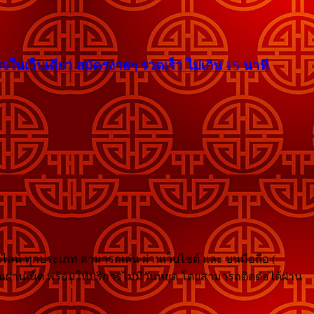
นเว็บเดียว สมัครง่ายๆ รวดเร็ว ไม่เกิน 15 นาที
ไลน์ ทุกประเภท สามารถเล่น ผ่านเว็บไซต์ และ บนมือถือ (
ผ่านเน็ต พร้อมให้บริการไม่มีวันหยุด โดยสามารถติดต่อได้ผ่าน