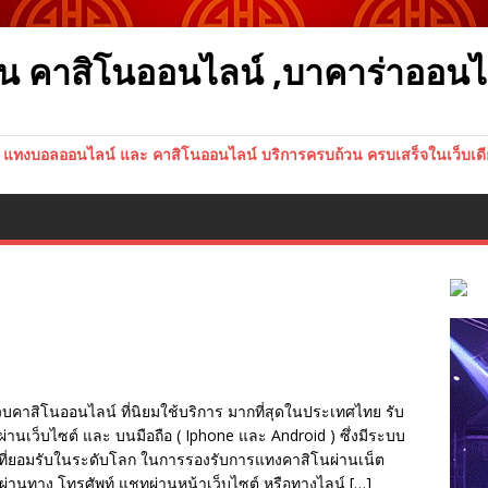
เล่น คาสิโนออนไลน์ ,บาคาร่าออนไล
ล่น แทงบอลออนไลน์ และ คาสิโนออนไลน์ บริการครบถ้วน ครบเสร็จในเว็บเดียว
็บคาสิโนออนไลน์ ที่นิยมใช้บริการ มากที่สุดในประเทศไทย รับ
านเว็บไซต์ และ บนมือถือ ( Iphone และ Android ) ซึ่งมีระบบ
นที่ยอมรับในระดับโลก ในการรองรับการแทงคาสิโนผ่านเน็ต
้ผ่านทาง โทรศัพท์ แชทผ่านหน้าเว็บไซต์ หรือทางไลน์
[…]