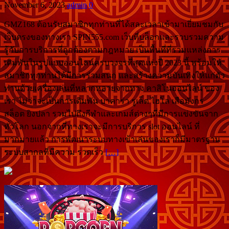
November 6, 2023
admin
0
GMZ168 ต้อนรับสมาชิกทุกท่านที่ได้สละเวลาเข้ามาเยี่ยมชมกับ
เว็บตรงของทางเรา SPIN555.com เว็บที่บล็อกและรวบรวมความ
รู้กับการบริการที่ถูกต้องตามกฎหมาย เป็นพื้นที่ที่รวมแหล่งการ
เดิมพันในรูปแบบออนไลน์ครบวงจรที่สุดแห่งปี 2023 นี้ พร้อมให้
สมาชิกทุกท่านได้มีการร่วมสนุก และสร้างความบันเทิงให้แก่ตัว
ท่านด้วยเครื่องเล่นที่หลากหลายจากทาง คาสิโนออนไลน์ ของ
เรา ไม่ว่าจะเป็นการเดิมพัน บาคาร่า รูเล็ต ไฮโล เสือมังกร
สล็อต ยิงปลา รวมไปถึงกีฬาและเกมส์ต่างๆที่มีการแข่งขันจาก
ทั่วโลก นอกจากที่ทางเราจะมีการบริการ slot ออนไลน์ ที่
มากมายแล้ว การพัฒนาระบบทางเข้าเล่นของเราก็มีมาตรฐาน
ระบบสากลที่มีความ รวดเร็ว
[…]