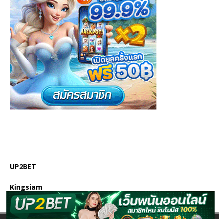
UP2BET
Kingsiam