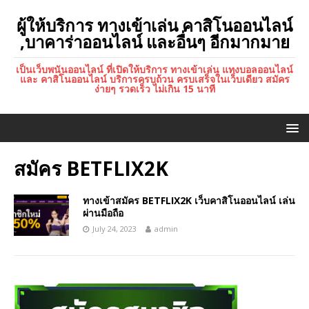
ผู้ให้บริการ ทางเข้าเล่น คาสิโนออนไลน์
,บาคาร่าออนไลน์ และอื่นๆ อีกมากมาย
เป็นเว็บพนันออนไลน์ ที่เปิดให้บริการ ทางเข้าเล่น แทงบอลออนไลน์
และ คาสิโนออนไลน์ บริการครบถ้วน ครบเสร็จในเว็บเดียว สมัคร
ง่ายๆ รวดเร็ว ไม่เกิน 15 นาที
สมัคร BETFLIX2K
ทางเข้าสมัคร BETFLIX2K เว็บคาสิโนออนไลน์ เล่น
ผ่านมือถือ
July 24, 2023
admin