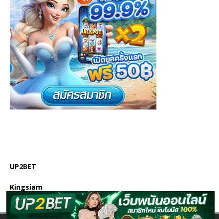
UP2BET
Kingsiam