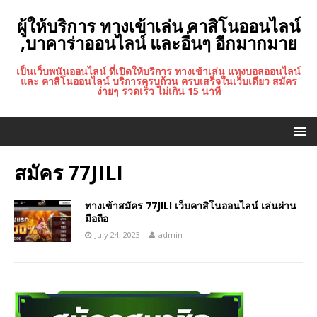
ผู้ให้บริการ ทางเข้าเล่น คาสิโนออนไลน์
,บาคาร่าออนไลน์ และอื่นๆ อีกมากมาย
เป็นเว็บพนันออนไลน์ ที่เปิดให้บริการ ทางเข้าเล่น แทงบอลออนไลน์
และ คาสิโนออนไลน์ บริการครบถ้วน ครบเสร็จในเว็บเดียว สมัคร
ง่ายๆ รวดเร็ว ไม่เกิน 15 นาที
สมัคร 77JILI
ทางเข้าสมัคร 77JILI เว็บคาสิโนออนไลน์ เล่นผ่าน
มือถือ
July 24, 2023
admin