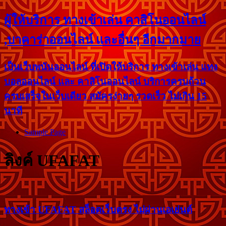
ผู้ให้บริการ ทางเข้าเล่น คาสิโนออนไลน์
,บาคาร่าออนไลน์ และอื่นๆ อีกมากมาย
เป็นเว็บพนันออนไลน์ ที่เปิดให้บริการ ทางเข้าเล่น แทง
บอลออนไลน์ และ คาสิโนออนไลน์ บริการครบถ้วน
ครบเสร็จในเว็บเดียว สมัครง่ายๆ รวดเร็ว ไม่เกิน 15
นาที
Sample Page
ลิงค์ UFAFAT
ทางเข้า UFAFAT สล็อตเว็บตรง ไม่ผ่านเอเย่นต์