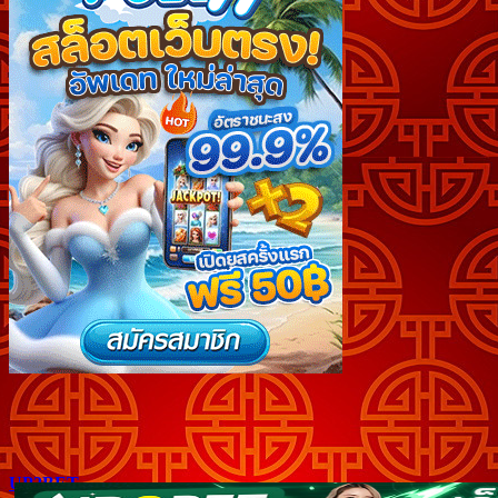
UP2BET