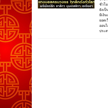
ชั่วโ
ยังเป
มีเงิน
ยอดเว
ออนไล
ประส