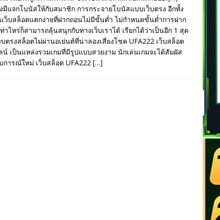
มงมีแจกโบนัสให้กับสมาชิก การกระจายโบนัสแบบเว็บตรง อีกทั้ง
็นเว็บสล็อตแตกง่ายที่ฝากถอนไม่มีขั้นต่ำ ไม่กำหนดขั้นต่ำการฝาก
เท่าไหร่ก็สามารถลุ้นสนุกกับทางเว็บเราได้ เรียกได้ว่าเป็นอีก 1 สุด
็บตรงสล็อตไม่ผ่านอเย่นต์ที่น่าลองเสี่ยงโชค UFA222 เว็บสล็อต
น์ เป็นแหล่งรวมเกมที่มีรูปแบบสวยงาม นักเล่นเกมจะได้สัมผัส
บการณ์ใหม่ เว็บสล็อต UFA222
[…]