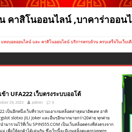
เล่น คาสิโนออนไลน์ ,บาคาร่าออนไล
ล่น แทงบอลออนไลน์ และ คาสิโนออนไลน์ บริการครบถ้วน ครบเสร็จในเว็บเดียว
เข้า UFA222 เว็บตรงระบบออโต้
ober 29, 2023
admin
0
2 เป็นอีกหนึ่งเว็บที่รวบรวมเอาเกมสล็อตล่าสุดมาอัพเดท อาทิ
Pgslot slotxo JILI Joker และอื่นๆอีกมากมายกว่า20ค่าย ทุกค่าย
านำมารวมไว้ที่เว็บ SPIN555.COM เป็นเว็บสล็อตตรงที่ส่งตรงจาก
แม่ เพื่อให้ลูกค้าได้เล่นกัน ซึ่งเว็บนี้จะมีเกมสล็อตแตกบ่อยทุกๆ