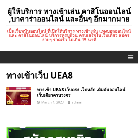
ผู้ให้บริการ ทางเข้าเล่น คาสิโนออนไลน์
,บาคาร่าออนไลน์ และอื่นๆ อีกมากมาย
เป็นเว็บพนันออนไลน์ ที่เปิดให้บริการ ทางเข้าเล่น แทงบอลออนไลน์
และ คาสิโนออนไลน์ บริการครบถ้วน ครบเสร็จในเว็บเดียว สมัคร
ง่ายๆ รวดเร็ว ไม่เกิน 15 นาที
ทางเข้าเว็บ UEA8
ทางเข้า UEA8 เว็บตรง เว็บหลัก เดิมพันออนไลน์
เว็บเดียวครบวงจร
March 1, 2023
admin