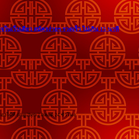
นเว็บเดียว สมัครง่ายๆ รวดเร็ว ไม่เกิน 15 นาที
องได้ที่ @up2betv2 ตลอด 24 ชั่วโมง