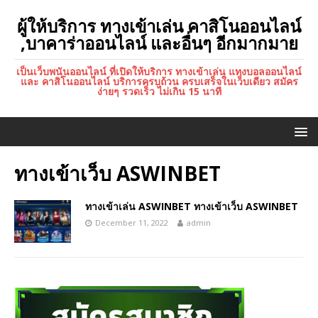
ผู้ให้บริการ ทางเข้าเล่น คาสิโนออนไลน์
,บาคาร่าออนไลน์ และอื่นๆ อีกมากมาย
เป็นเว็บพนันออนไลน์ ที่เปิดให้บริการ ทางเข้าเล่น แทงบอลออนไลน์
และ คาสิโนออนไลน์ บริการครบถ้วน ครบเสร็จในเว็บเดียว สมัคร
ง่ายๆ รวดเร็ว ไม่เกิน 15 นาที
ทางเข้าเว็บ ASWINBET
ทางเข้าเล่น ASWINBET ทางเข้าเว็บ ASWINBET
December 11, 2022
admin