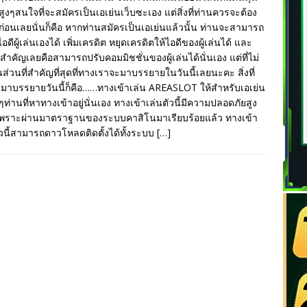
สูงๆสนใจที่จะสมัครเป็นเอเย่นเว็บซะเอง แต่สิ่งที่ท่านควรจะต้อง
่อนเลยนั่นก็คือ หากท่านสมัครเป็นเอเย่นแล้วนั้น ท่านจะสามารถ
อดีผู้เล่นเองได้ เพิ่มเครดิต หยุดเครดิตให้ไอดีของผู้เล่นได้ และ
ี่สำคัญเลยคือสามารถปรับคอมมิชชั่นของผู้เล่นได้นั่นเอง แต่ที่ไม่
็นส่วนที่สำคัญที่สุดที่ทางเราจะมาบรรยายในวันนี้เลยนะคะ สิ่งที่
มาบรรยายวันนี้ก็คือ……ทางเข้าเล่น AREASLOT ให้สำหรับเอเย่น
ท่านที่หาทางเข้าอยู่นั่นเอง ทางเข้าเล่นตัวนี้มีความปลอดภัยสูง
เพราะผ่านมาตราฐานของระบบคาสิโนมาเรียบร้อยแล้ว ทางเข้า
ัวนี้สามารถดาวโหลดติดตั้งได้ทั้งระบบ
[…]