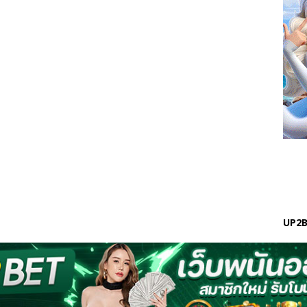
UP2
King