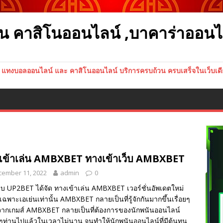
เล่น คาสิโนออนไลน์ ,บาคาร่าออนไล
ล่น แทงบอลออนไลน์ และ คาสิโนออนไลน์ บริการครบถ้วน ครบเสร็จในเว็บเดียว
เข้าเล่น AMBXBET ทางเข้าเว็บ AMBXBET
cember 11, 2022
admin
0
็บ UP2BET ได้จัด ทางเข้าเล่น AMBXBET เวอร์ชั่นอัพเดตใหม่
ดเฉพาะเอเย่นเท่านั้น AMBXBET กลายเป็นที่รู้จักกันมากขึ้นเรื่อยๆ
งจากเกมส์ AMBXBET กลายเป็นที่ต้องการของนักพนันออนไลน์
ท่านไปแล้วในเวลาไม่นาน จนทำให้นักพนันออนไลน์ที่มีต้นทุน