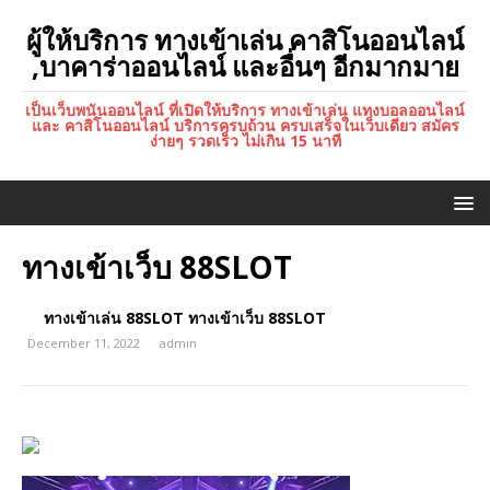
ผู้ให้บริการ ทางเข้าเล่น คาสิโนออนไลน์
,บาคาร่าออนไลน์ และอื่นๆ อีกมากมาย
เป็นเว็บพนันออนไลน์ ที่เปิดให้บริการ ทางเข้าเล่น แทงบอลออนไลน์
และ คาสิโนออนไลน์ บริการครบถ้วน ครบเสร็จในเว็บเดียว สมัคร
ง่ายๆ รวดเร็ว ไม่เกิน 15 นาที
ทางเข้าเว็บ 88SLOT
ทางเข้าเล่น 88SLOT ทางเข้าเว็บ 88SLOT
December 11, 2022
admin