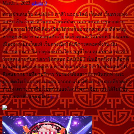
March 1, 2023
admin
0
ทางเข้าเล่นเว็บ ZABBET คาสิโนออนไลน์ เว็บแท้ เว็บตรงแห่ง
เอเชีย เป็นเว็บคาสิโนออนไลน์ที่มัดรวมเอาเกมต่างๆจากค่าย
ดังๆมารวมไว้ทีนี่ทีเดียว เรียกได้ว่าเก็บมาทุกค่ายเกม ที่สำคัญ
หากคุฯเข้ามาร่วมลงทุนกับเว็บนี้แล้วคุณจะไม่มีผิดหวังแน่นอน
เนื่องจากเป็นเว็บแท้ เว็บตรงเปิดให้บริการตลอดทั้งวัน นั่น
หมายความว่าไม่ว่าคุณจะเป็นใคร อยู่ที่ไหน คุณก็สามารถเข้า
ร่วมเล่นเกมกับทางเราได้ตลอด ZABBET เป็นอีกหนึ่งตัวเลือกที่
คุณจะต้องลองเล่นดูก่อน ทางเว็บมาพร้อม โปรโมชั่น และโปร
พิเศษมากมายที่มาบริการ รับรองได้เลยว่านักพนันทุกท่านจะ
ต้องติดใจเป็นอย่างแน่นอน ฝากถอนไม่มีขั้นต่ำ มีระบบที่รวดเร็ว
ทันใจ เพราะเราคือเว็บพนันออนไลน์โคตรเซียน เล่นได้ไม่มีขั้น
ต่ำ เว็บคาสิโนออนไลน์
[…]