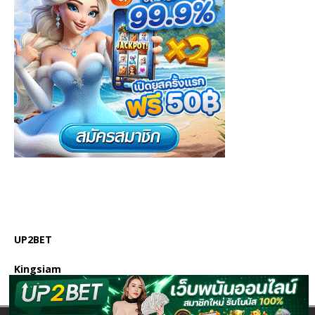
UP2BET
Kingsiam