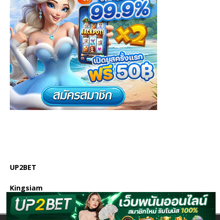
UP2BET
Kingsiam