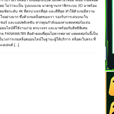
ม่ ไม่ว่าจะเป็น รูปแบบเกม มาตรฐานกราฟิกระบบ 3D มาพร้อม
มชัดระดับ 4K ที่ครบวงจรที่สุด และดีที่สุด ทำให้ตัวเกมมีความ
ใจอย่างมาก ซึ่งตัวเกมสล็อตของเรา รองรับการเล่นบนเว็บ
เซอร์ และแอปพลิเคชัน หากคุณกำลังมองหาแพลตฟอร์มเล่น
ออนไลน์ที่ใช้งานง่าย ครบวงจร และมาพร้อมกับสิทธิพิเศษ
ย PANAMA789 คือคำตอบที่คุณไม่ควรพลาด! แพลตฟอร์มนี้เป็น
้จักในวงการเกมสล็อตออนไลน์ในฐานะผู้ให้บริการ สล็อตเว็บตรง ที่
านเอเย่นต์
[…]