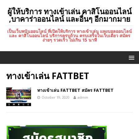
ผู้ให้บริการ ทางเข้าเล่น คาสิโนออนไลน์
,บาคาร่าออนไลน์ และอื่นๆ อีกมากมาย
เป็นเว็บพนันออนไลน์ ที่เปิดให้บริการ ทางเข้าเล่น แทงบอลออนไลน์
และ คาสิโนออนไลน์ บริการครบถ้วน ครบเสร็จในเว็บเดียว สมัคร
ง่ายๆ รวดเร็ว ไม่เกิน 15 นาที
ทางเข้าเล่น FATTBET
ทางเข้าเล่น FATTBET สมัคร FATTBET
October 19, 2020
admin