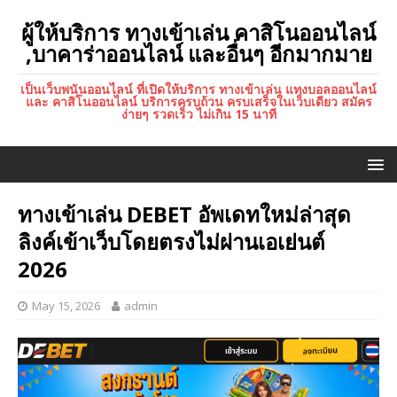
ผู้ให้บริการ ทางเข้าเล่น คาสิโนออนไลน์
,บาคาร่าออนไลน์ และอื่นๆ อีกมากมาย
เป็นเว็บพนันออนไลน์ ที่เปิดให้บริการ ทางเข้าเล่น แทงบอลออนไลน์
และ คาสิโนออนไลน์ บริการครบถ้วน ครบเสร็จในเว็บเดียว สมัคร
ง่ายๆ รวดเร็ว ไม่เกิน 15 นาที
ทางเข้าเล่น DEBET อัพเดทใหม่ล่าสุด
ลิงค์เข้าเว็บโดยตรงไม่ผ่านเอเย่นต์
2026
May 15, 2026
admin